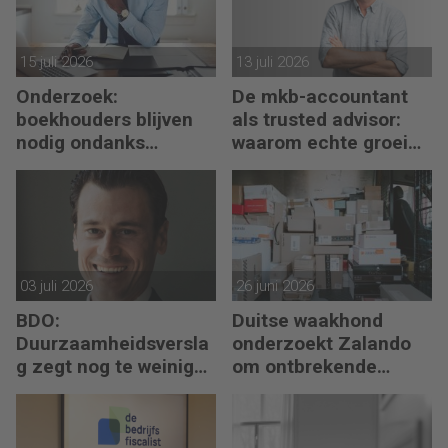
15 juli 2026
13 juli 2026
Onderzoek:
De mkb-accountant
boekhouders blijven
als trusted advisor:
nodig ondanks
waarom echte groei
boekhoudsoftware
begint met reflectie
03 juli 2026
26 juni 2026
BDO:
Duitse waakhond
Duurzaamheidsversla
onderzoekt Zalando
g zegt nog te weinig
om ontbrekende
over waarde en risico’s
transactie in
jaarrekening