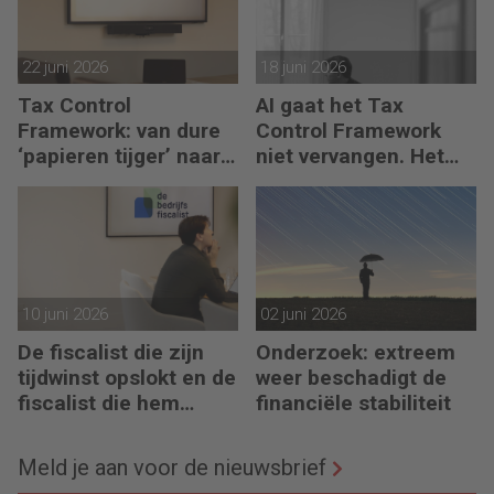
22 juni 2026
18 juni 2026
Tax Control
AI gaat het Tax
Framework: van dure
Control Framework
‘papieren tijger’ naar
niet vervangen. Het
digitaal stuurmiddel
maakt de fiscalist die
kan doorvragen alleen
maar belangrijker
10 juni 2026
02 juni 2026
De fiscalist die zijn
Onderzoek: extreem
tijdwinst opslokt en de
weer beschadigt de
fiscalist die hem
financiële stabiliteit
doorgeeft
Meld je aan voor de nieuwsbrief