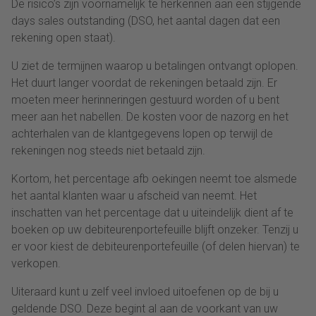
De risico’s zijn voornamelijk te herkennen aan een stijgende
days sales outstanding (DSO, het aantal dagen dat een
rekening open staat).
U ziet de termijnen waarop u betalingen ontvangt oplopen.
Het duurt langer voordat de rekeningen betaald zijn. Er
moeten meer herinneringen gestuurd worden of u bent
meer aan het nabellen. De kosten voor de nazorg en het
achterhalen van de klantgegevens lopen op terwijl de
rekeningen nog steeds niet betaald zijn.
Kortom, het percentage afb oekingen neemt toe alsmede
het aantal klanten waar u afscheid van neemt. Het
inschatten van het percentage dat u uiteindelijk dient af te
boeken op uw debiteurenportefeuille blijft onzeker. Tenzij u
er voor kiest de debiteurenportefeuille (of delen hiervan) te
verkopen.
Uiteraard kunt u zelf veel invloed uitoefenen op de bij u
geldende DSO. Deze begint al aan de voorkant van uw