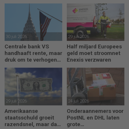
eurobankbiljetten
30 juli 2026
29 juli 2026
Centrale bank VS
Half miljard Europees
handhaaft rente, maar
geld moet stroomnet
druk om te verhogen
Enexis verzwaren
neemt toe
29 juli 2026
24 juli 2026
Amerikaanse
Onderaannemers voor
staatsschuld groeit
PostNL en DHL laten
razendsnel, maar dat
grote