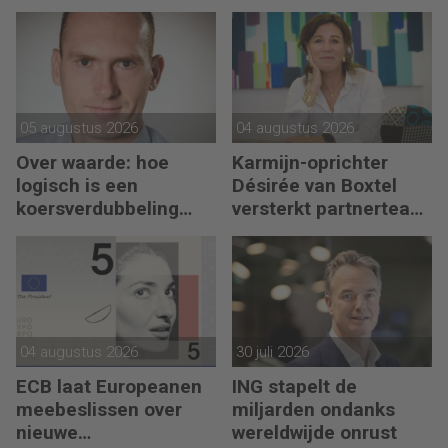
05 augustus 2026
04 augustus 2026
Over waarde: hoe
Karmijn-oprichter
logisch is een
Désirée van Boxtel
koersverdubbeling
versterkt partnerteam
eigenlijk?
CFO Capabel
04 augustus 2026
30 juli 2026
ECB laat Europeanen
ING stapelt de
meebeslissen over
miljarden ondanks
nieuwe
wereldwijde onrust