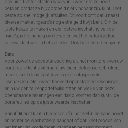
ook niet. Echter, klanten waarvan u weet dat ze nooit
betalen omdat ze bijvoorbeeld niet vindbaar zijn, kunt u het
beste zo snel mogelijk afsluiten. Dit voorkomt dat u naast
diverse marketingeuro’s nog extra geld kwijt bent. Om de
juiste keuze te maken en een betere inschatting van de
risico’s, is het handig om te weten wat het betaalgedrag
van uw klant was in het verleden. Ook bij andere bedrijven!
Data
Voor zowel de acceptatiescoring als het monitoren van uw
portefeuille kunt u uiteraard uw eigen database gebruiken,
maar u kunt daarnaast tevens een dataspecialist
inschakelen. Als u weet hoeveel openstaande rekeningen
er in uw debiteurenportefeuille zitten en welke van deze
openstaande rekeningen een risico vormen dan kunt u de
portefeuilles op de juiste waarde inschatten.
Vanaf dit punt kunt u beslissen of u het zelf in de hand houdt
en achter de wanbetalers aangaat of dat u het proces van
het innen van vorderingen vanaf een bepaald moment