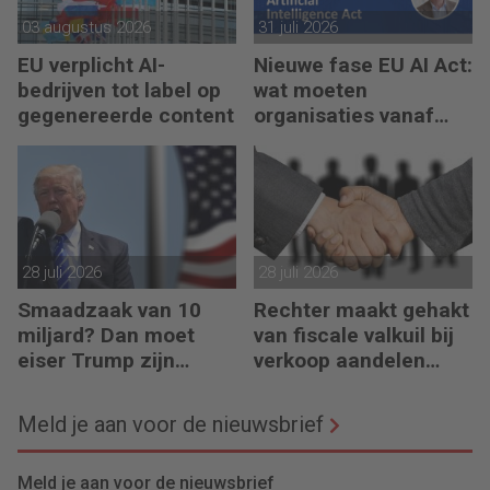
03 augustus 2026
31 juli 2026
EU verplicht AI-
Nieuwe fase EU AI Act:
bedrijven tot label op
wat moeten
gegenereerde content
organisaties vanaf
augustus 2026
regelen?
28 juli 2026
28 juli 2026
Smaadzaak van 10
Rechter maakt gehakt
miljard? Dan moet
van fiscale valkuil bij
eiser Trump zijn
verkoop aandelen
boeken laten zien
door oprichters
Meld je aan voor de nieuwsbrief
Meld je aan voor de nieuwsbrief