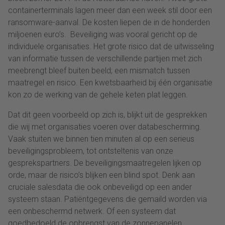
containerterminals lagen meer dan een week stil door een
ransomware-aanval. De kosten liepen de in de honderden
miljoenen euro’s. Beveiliging was vooral gericht op de
individuele organisaties. Het grote risico dat de uitwisseling
van informatie tussen de verschillende partijen met zich
meebrengt bleef buiten beeld; een mismatch tussen
maatregel en risico. Een kwetsbaarheid bij één organisatie
kon zo de werking van de gehele keten plat leggen.
Dat dit geen voorbeeld op zich is, blijkt uit de gesprekken
die wij met organisaties voeren over databescherming.
Vaak stuiten we binnen tien minuten al op een serieus
beveiligingsprobleem, tot ontsteltenis van onze
gesprekspartners. De beveiligingsmaatregelen lijken op
orde, maar de risico’s blijken een blind spot. Denk aan
cruciale salesdata die ook onbeveiligd op een ander
systeem staan. Patiëntgegevens die gemaild worden via
een onbeschermd netwerk. Of een systeem dat
goedbedoeld de opbrengst van de zonnepanelen