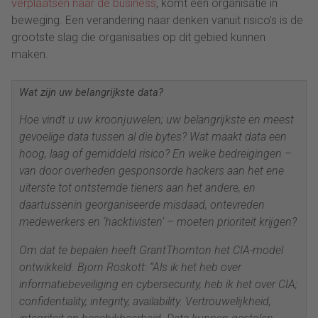
verplaatsen naar de business
, komt een organisatie in
beweging. Een verandering naar denken vanuit risico’s is de
grootste slag die organisaties op dit gebied kunnen
maken.
Wat zijn uw belangrijkste data?
Hoe vindt u uw kroonjuwelen; uw belangrijkste en meest
gevoelige data tussen al die bytes? Wat maakt data een
hoog, laag of gemiddeld risico? En welke bedreigingen –
van door overheden gesponsorde hackers aan het ene
uiterste tot ontstemde tieners aan het andere, en
daartussenin georganiseerde misdaad, ontevreden
medewerkers en ‘hacktivisten’ – moeten prioriteit krijgen?
Om dat te bepalen heeft GrantThornton het CIA-model
ontwikkeld. Bjorn Roskott: “Als ik het heb over
informatiebeveiliging en cybersecurity, heb ik het over CIA;
confidentiality, integrity, availability. Vertrouwelijkheid,