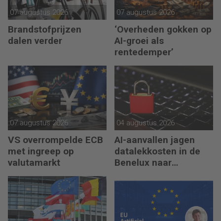
07 augustus 2026
07 augustus 2026
Brandstofprijzen
‘Overheden gokken op
dalen verder
AI-groei als
rentedemper’
07 augustus 2026
04 augustus 2026
VS overrompelde ECB
AI-aanvallen jagen
met ingreep op
datalekkosten in de
valutamarkt
Benelux naar
recordhoogte