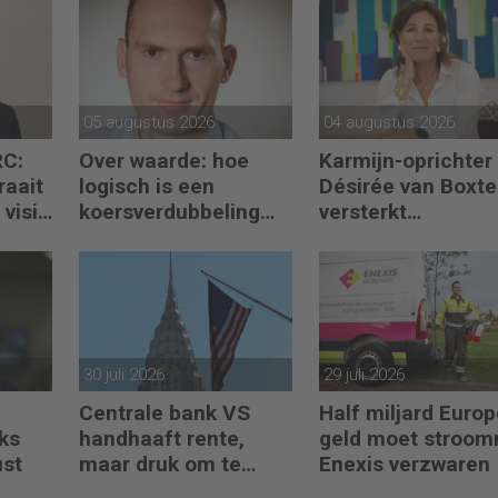
05 augustus 2026
04 augustus 2026
RC:
Over waarde: hoe
Karmijn-oprichter
raait
logisch is een
Désirée van Boxte
visie
koersverdubbeling
versterkt
eigenlijk?
partnerteam CFO
Capabel
30 juli 2026
29 juli 2026
Centrale bank VS
Half miljard Euro
ks
handhaaft rente,
geld moet stroom
ust
maar druk om te
Enexis verzwaren
verhogen neemt toe