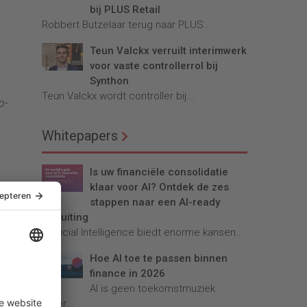
bij PLUS Retail
Robbert Butzelaar terug naar PLUS...
Teun Valckx verruilt interimwerk
voor vaste controllerrol bij
Synthon
Teun Valckx wordt controller bij...
o-
Whitepapers
Is uw financiële consolidatie
klaar voor AI? Ontdek de zes
stappen naar een AI-ready
gd.
afsluiting
Artificial Intelligence biedt enorme kansen...
Hoe AI toe te passen binnen
rheid
finance in 2026
AI is geen toekomstmuziek
meer...