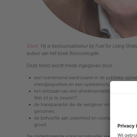
Voort
. Hij is bestuursadviseur bij Fuel for Living St
auteur van het boek Risicovreugde.
Deze trend wordt mede ingegeven door:
een toenemend wantrouwen in de publieke opinie,
vriendjespolitiek en een systeemcrisis in de finan
het ontstaan van een afvinkmentaliteit, met als ins
Wat zit je te zeuren?’;
de transparantie die de wetgever en het publiek v
genomen;
de behoefte aan zekerheid en voorspelbaarheid, 
groeit.
De onderliggende vraag is natuurlijk: welk proble