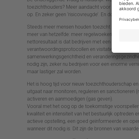
toezichthouders? Meer aandacht voor risicomanage
op. En zeker geen ‘risicovreugde’. En doorgaans
Steeds meer mensen houden toezicht op steeds mi
meer van hetzelfde: meer regelwoekering, meer geï
nettoresultaat is dat bedrijven met een doos van P
verantwoordingsprotocollen en visitatiecommissies
samenwerkingsgerichtheid en veranderingsgezindheid
nodig zijn, zeker nu bedrijven voor een enorme verni
maar lastiger zal worden.
Het is hoog tijd voor nieuw toezichthouderschap en 
uitgaat naar monitoren, reguleren en sanctioneren
activeren en aanmoedigen (gas geven).
Vooral met het oog op de toekomstige voorspeller
kwaliteit en intensiteit van het bestuurlijk optreden
actieve opstelling, een goed geïnformeerde en ope
wanneer dit nodig is. Dit zijn de bronnen van waarde