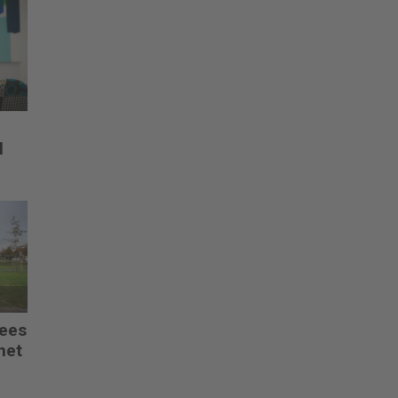
l
pees
net