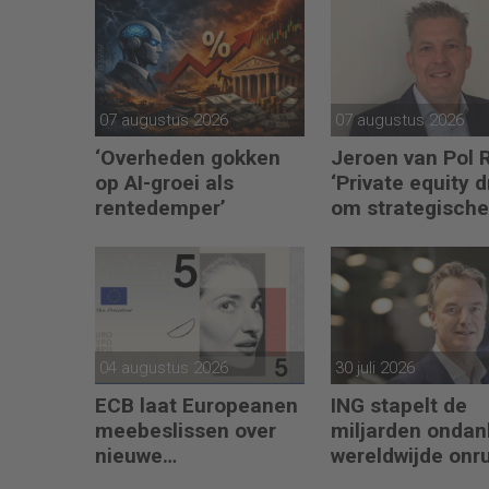
07 augustus 2026
07 augustus 2026
‘Overheden gokken
Jeroen van Pol 
op AI-groei als
‘Private equity d
rentedemper’
om strategische 
én operational
excellence’
04 augustus 2026
30 juli 2026
ECB laat Europeanen
ING stapelt de
meebeslissen over
miljarden ondan
nieuwe
wereldwijde onr
eurobankbiljetten