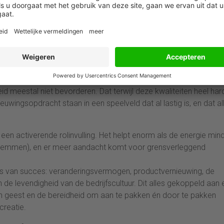
ment levert immers niet persé een effectiever risicomanagem
 ook geen aandeelhouderswaarde…
nder mensen. We lijken gevangen in een maalstroom van steed
nstitutionaliseerde argwaan en meer bureaucratische controle. 
andora zitten opgescheept: vol auditsystemen,
. Stuk voor stuk zaken die de experimenteerbereidheid,
 meestal niet bevorderen. Dat terwijl deze kwaliteiten heel har
euwingsopdracht staan in een speelveld dat al lastig is, en dat al
een activerende rolinvulling. Het helpt enorm als de energie min
 (remmen), en er meer aandacht komt voor grensverleggend
s van succes: veranderingsvermogen, productvernieuwing, de
 en de levendigheid van de bedrijfscultuur. Dit alles gekoppeld aan
n geest en de bereidheid om aan te pakken én door te pakken
creatie.