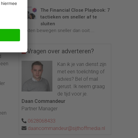
ent
The Financial Close Playbook: 7
tactieken om sneller af te
sluiten
s
Markten bewegen sneller dan ooit....
Het
Vragen over adverteren?
d
leen
Kan ik je van dienst zijn
met een toelichting of
advies? Bel of mail
der
gerust. Ik neem graag
de tijd voor je.
Daan Commandeur
Partner Manager
 een
0628068433
daancommandeur@sijthoffmedia.nl