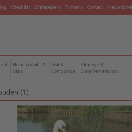
log
Checklist
Whitepapers
Partners
Contact
Nieuwsbrie
ng &
Human Capital &
Risk &
Strategie &
n
Skills
Compliance
Ondernemerschap
ouden (1)