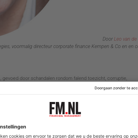
Door
Leo van de
rategies, voormalig directeur corporate finance Kempen & Co en en c
 gevoed door schandalen rondom falend toezicht, corruptie,
ciële sector;
teek: ‘Kijk, ik heb alles gedaan wat er van mij mocht worden verlan
an organisaties verlangen, waarbij steeds minder voor lief wordt
terwijl de veranderingen steeds sneller gaan en de onvoorspelbaa
em wordt er opgelost met het benoemen van steeds meer