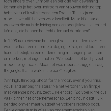
toch anders over. Er moet een periode van gewenning
komen als je het over instroom van vrouwen richting top
hebt. Natuurlijk wil niemand een Excuus Truus zijn en
moeten we altijd kiezen voor kwaliteit. Maar kijk naar de
vrouwen die nu in de leiding van ons bedrijfsleven zitten, het
kán dus, die hebben het écht allemaal doorlopen!”
In 1999 nam Vivienne het bedrijf van haar ouders over, er
wachtte haar een enorme uitdaging. Difrax; eerst louter een
handelsbedrijf, nu een onderneming met eigen producten
en merken, met eigen mallen. “We hebben het bedrijf veel
moderner gemaakt. Maar het was meer a struggle through
the jungle, than a walk in the park”, zegt ze.
‘Aim high, think big, Shoot for the moon, even if you miss
you'll land among the stars.’ Na het vertonen van filmpje
met vallende pinguïns, zegt Eijkelenborg: “Zo voel ik me dus
vaak binnen het ondernemerschap. Een pinguïn glijdt 10 x
per dag omver, maar waggelt vervolgens rechtop door.
Een leidraad in mijn wijze van ondernemerschap, van