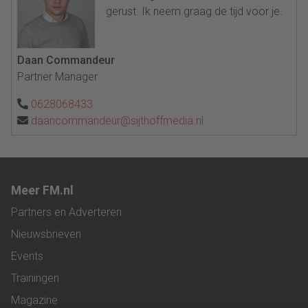
gerust. Ik neem graag de tijd voor je.
Daan Commandeur
Partner Manager
0628068433
daancommandeur@sijthoffmedia.nl
Meer FM.nl
Partners en Adverteren
Nieuwsbrieven
Events
Trainingen
Magazine