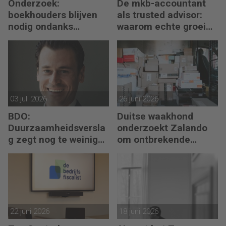
Onderzoek:
De mkb-accountant
boekhouders blijven
als trusted advisor:
nodig ondanks
waarom echte groei
boekhoudsoftware
begint met reflectie
03 juli 2026
26 juni 2026
BDO:
Duitse waakhond
Duurzaamheidsversla
onderzoekt Zalando
g zegt nog te weinig
om ontbrekende
over waarde en risico’s
transactie in
jaarrekening
22 juni 2026
18 juni 2026