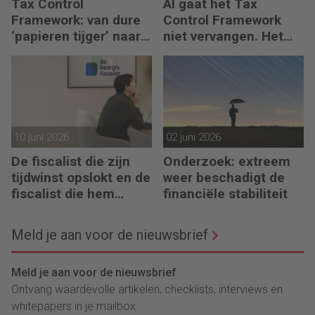
Tax Control
AI gaat het Tax
Framework: van dure
Control Framework
‘papieren tijger’ naar
niet vervangen. Het
digitaal stuurmiddel
maakt de fiscalist die
kan doorvragen alleen
maar belangrijker
10 juni 2026
02 juni 2026
De fiscalist die zijn
Onderzoek: extreem
tijdwinst opslokt en de
weer beschadigt de
fiscalist die hem
financiële stabiliteit
doorgeeft
Meld je aan voor de nieuwsbrief
Meld je aan voor de nieuwsbrief
Ontvang waardevolle artikelen, checklists, interviews en
whitepapers in je mailbox.