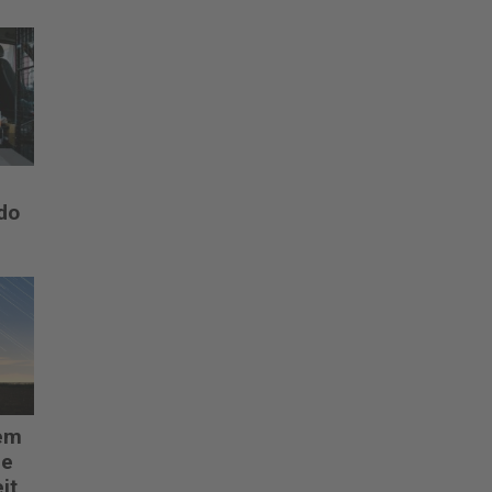
do
em
de
it