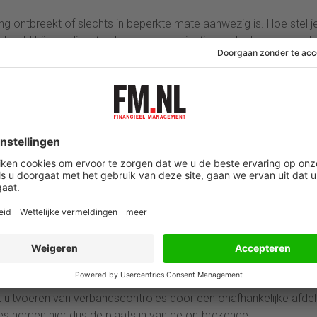
g ontbreekt of slechts in beperkte mate aanwezig is. Hoe stel j
orbeeld bij een dienstverlenende organisatie, zoals de kamerverh
n als goederen, dus er zullen andere aanknopingspunten in de AO
van de opbrengsten vastgesteld kan worden. Een hotel zal inzi
rhuurd kan worden. Stel 100 kamers. Uitgaande van een betrouw
bepaalde periode, bijv. 75 kamers, vermenigvuldigd met de
d worden. Deze verwachte opbrengst wordt vervolgens vergelek
is vastgesteld dat de 25 niet-verhuurde kamers inderdaad leeg z
sieke objecten (zoals hotelkamers) gekoppeld kunnen worden a
- en advocatenkantoren die alleen manuren leveren. Er zullen d
ls aanknopingspunt kunnen dienen voor de volledigheid van de
r biedt, is het zorgdragen voor een betrouwbare urenregistratie
treren van uren op een zorgvuldige wijze plaatsvindt met
uitvoeren van verbandscontroles door een onafhankelijke afdel
ties nemen hier dus de plaats in van de ontbrekende