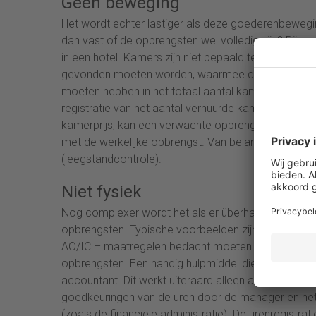
Geen beweging
Het wordt echter lastiger als deze goederenbewegin
dan vast of de opbrengsten wel volledig zijn? Bijvo
in een hotel. Kamers zijn niet bepaald te kenmerke
gevonden moeten worden, waarmee de volledigheid 
moeten hebben in het totaal aantal kamers dat ve
registratie van het aantal verhuurde kamers in een 
kamerprijs, kan een verwachte opbrengst bereken
met de werkelijke opbrengst. Van belang is dat ook 
(leegstandcontrole).
Niet fysiek
Nog complexer wordt het als er überhaupt geen fy
opbrengsten. Typische voorbeelden zijn accountants
AO/IC – maatregelen bedacht moeten worden, die a
opbrengsten. Een handig hulpmiddel die de AO/IC hie
accountant. Dit werkt uiteraard alleen als het regis
goedkeuringen van de uren door de manager en het 
(zoals de financiele administratie). De urenregistra