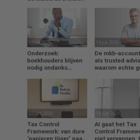
15 juli 2026
13 juli 2026
Onderzoek:
De mkb-account
boekhouders blijven
als trusted advis
nodig ondanks
waarom echte g
boekhoudsoftware
begint met refle
22 juni 2026
18 juni 2026
Tax Control
AI gaat het Tax
Framework: van dure
Control Framew
‘papieren tijger’ naar
niet vervangen. 