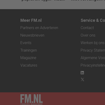
digitaal stuurmiddel
maakt de fiscali
kan doorvragen
alleen maar
belangrijker
Meer FM.nl
Service & C
Partners en Adverteren
Contact
Nieuwsbrieven
Over ons
Events
Werken bij ons
Trainingen
Privacy State
Magazine
Algemene Voo
Vacatures
Privacyinstelli