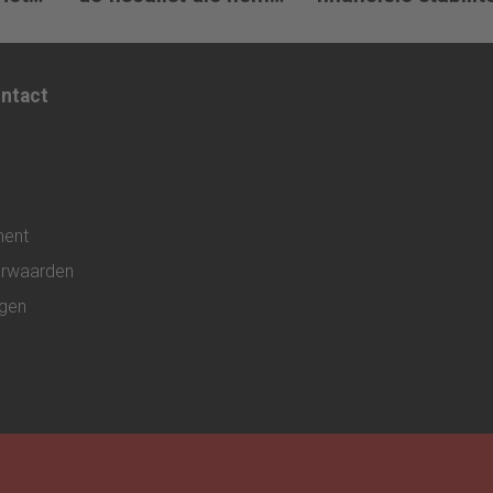
st die
doorgeeft
ontact
ment
rwaarden
ngen