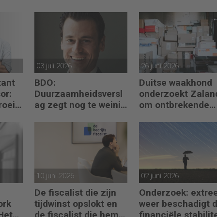
03 juli 2026
26 juni 2026
ant
BDO:
Duitse waakhond
or:
Duurzaamheidsversl
onderzoekt Zalan
roei
ag zegt nog te weinig
om ontbrekende
ctie
over waarde en
transactie in
risico’s
jaarrekening
10 juni 2026
02 juni 2026
De fiscalist die zijn
Onderzoek: extre
ork
tijdwinst opslokt en
weer beschadigt 
Het
de fiscalist die hem
financiële stabilite