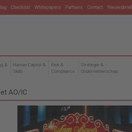
log
Checklist
Whitepapers
Partners
Contact
Nieuwsbrie
ng &
Human Capital &
Risk &
Strategie &
n
Skills
Compliance
Ondernemerschap
et AO/IC