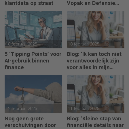
klantdata op straat
Vopak en Defensie
toepassen in
turbulente tijden
18 februari 2025
18 februari 2025
5 ‘Tipping Points’ voor
Blog: ‘Ik kan toch niet
AI-gebruik binnen
verantwoordelijk zijn
finance
voor alles in mijn
waardeketen?’
12 februari 2025
11 februari 2025
Nog geen grote
Blog: ‘Kleine stap van
verschuivingen door
financiële details naar