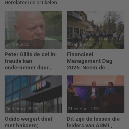
Gerelateerde artikelen
07 mei 2026
16 april 2026
Peter Gillis de cel in:
Financieel
fraude kan
Management Dag
ondernemer duur
2026: Neem de
komen te staan
toekomst in eigen
hand
26 februari 2026
31 oktober 2025
Odido weigert deal
Dit zijn de lessen die
met hakcers;
leiders van ASML,