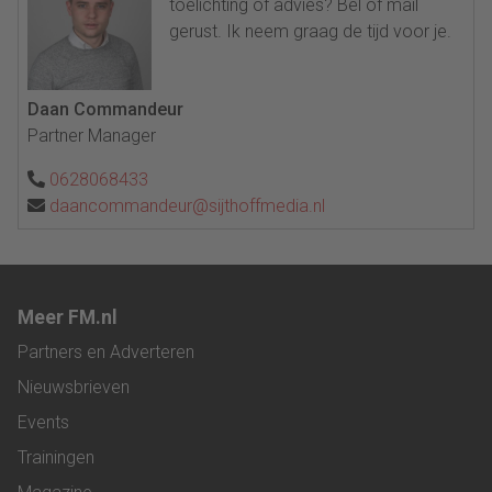
toelichting of advies? Bel of mail
gerust. Ik neem graag de tijd voor je.
Daan Commandeur
Partner Manager
0628068433
daancommandeur@sijthoffmedia.nl
Meer FM.nl
Partners en Adverteren
Nieuwsbrieven
Events
Trainingen