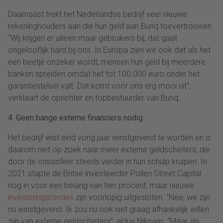
Daarnaast trekt het Nederlandse bedrijf veel nieuwe
rekeninghouders aan die hun geld aan Bunq toevertrouwen.
“Wij krijgen er alleen maar gebruikers bij, dat gaat
ongelooflijk hard bij ons. In Europa zien we ook dat als het
een beetje onzeker wordt, mensen hun geld bij meerdere
banken spreiden omdat het tot 100.000 euro onder het
garantiestelsel valt. Dat komt voor ons erg mooi uit”,
verklaart de oprichter en topbestuurder van Bunq.
4. Geen bange externe financiers nodig
Het bedrijf wist eind vorig jaar winstgevend te worden en is
daarom niet op zoek naar meer externe geldschieters, die
door de crisissfeer steeds verder in hun schulp kruipen. In
2021 stapte de Britse investeerder Pollen Street Capital
nog in voor een belang van tien procent, maar nieuwe
investeringsrondes
zijn voorlopig uitgesloten. “Nee, we zijn
nu winstgevend. Ik zou nu ook niet graag afhankelijk willen
zijn van externe geldschieters”, aldus Niknam. “Maar als