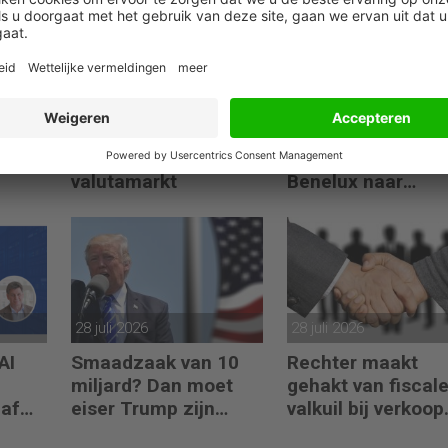
07 augustus 2026
04 augustus 2026
ken
VS overrompelde
AI-aanvallen jage
ECB met ingreep op
datalekkosten in 
valutamarkt
Benelux naar
recordhoogte
28 juli 2026
28 juli 2026
AI
Smaadzaak van 10
Rechter maakt
miljard? Dan moet
gehakt van fiscal
naf
eiser Trump zijn
valkuil bij verkoop
boeken laten zien
aandelen door