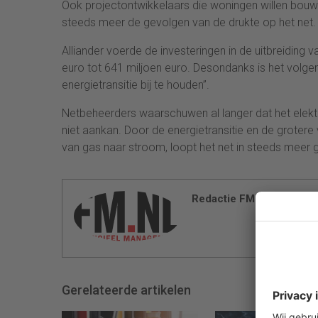
Ook projectontwikkelaars die woningen willen bou
steeds meer de gevolgen van de drukte op het net.
Alliander voerde de investeringen in de uitbreiding va
euro tot 641 miljoen euro. Desondanks is het vol
energietransitie bij te houden”.
Netbeheerders waarschuwen al langer dat het elekt
niet aankan. Door de energietransitie en de grotere 
van gas naar stroom, loopt het net in steeds meer g
Redactie FM
Gerelateerde artikelen