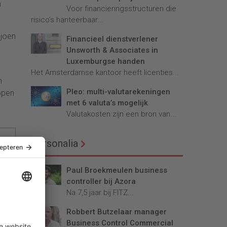
n
Voor financieringsstructuren die
risico’s hanteerbaar...
ljoen
Financieel dienstverlener
Unsworth & Associates in
Luxemburgse handen
Het Amsterdamse kantoor heeft licenties...
n
Pleo: multi-valutarekeningen
appen
met 6 valuta’s mogelijk
Valutakosten zijn een bron van...
Personalia
Paul Broekmeulen business
controller bij Azora
Na 7,5 jaar bij FITZ...
Robbert Butzelaar manager
Business Control Commercial