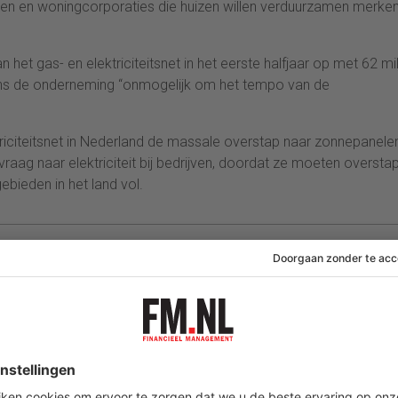
wen en woningcorporaties die huizen willen verduurzamen merke
n het gas- en elektriciteitsnet in het eerste halfjaar op met 62 mi
gens de onderneming “onmogelijk om het tempo van de
riciteitsnet in Nederland de massale overstap naar zonnepanele
vraag naar elektriciteit bij bedrijven, doordat ze moeten overst
ebieden in het land vol.