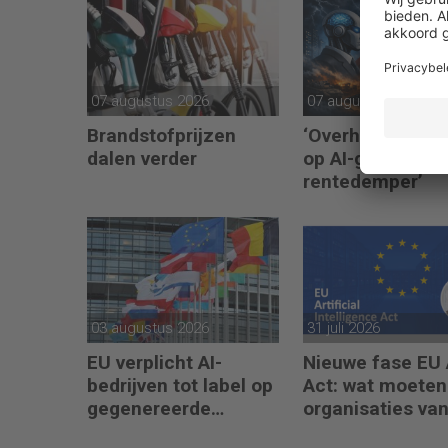
07 augustus 2026
07 augustus 2026
Brandstofprijzen
‘Overheden gok
dalen verder
op AI-groei als
rentedemper’
03 augustus 2026
31 juli 2026
EU verplicht AI-
Nieuwe fase EU 
bedrijven tot label op
Act: wat moeten
gegenereerde
organisaties va
content
augustus 2026