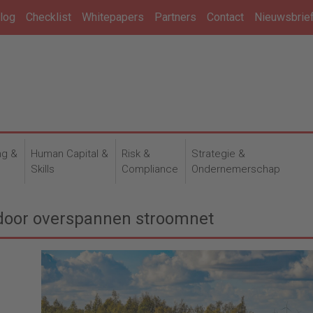
log
Checklist
Whitepapers
Partners
Contact
Nieuwsbrie
ng &
Human Capital &
Risk &
Strategie &
n
Skills
Compliance
Ondernemerschap
 door overspannen stroomnet