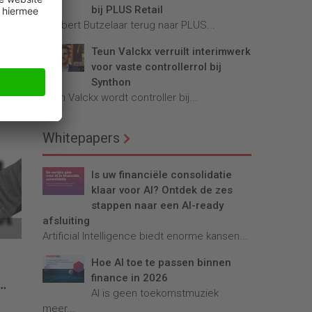
bij PLUS Retail
Robbert Butzelaar terug naar PLUS...
Teun Valckx verruilt interimwerk
voor vaste controllerrol bij
Synthon
n
Teun Valckx wordt controller bij...
de
Whitepapers
Is uw financiële consolidatie
klaar voor AI? Ontdek de zes
stappen naar een AI-ready
afsluiting
Artificial Intelligence biedt enorme kansen...
Hoe AI toe te passen binnen
e
finance in 2026
AI is geen toekomstmuziek
meer...