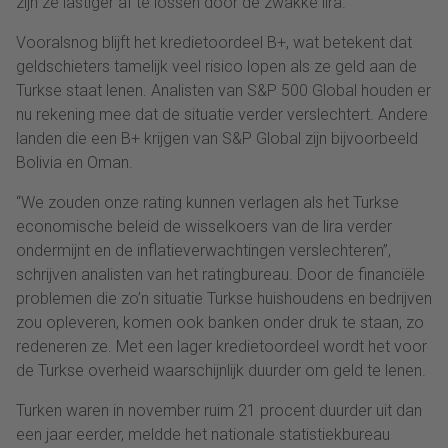
zijn ze lastiger af te lossen door de zwakke lira.
Vooralsnog blijft het kredietoordeel B+, wat betekent dat
geldschieters tamelijk veel risico lopen als ze geld aan de
Turkse staat lenen. Analisten van S&P 500 Global houden er
nu rekening mee dat de situatie verder verslechtert. Andere
landen die een B+ krijgen van S&P Global zijn bijvoorbeeld
Bolivia en Oman.
“We zouden onze rating kunnen verlagen als het Turkse
economische beleid de wisselkoers van de lira verder
ondermijnt en de inflatieverwachtingen verslechteren”,
schrijven analisten van het ratingbureau. Door de financiële
problemen die zo’n situatie Turkse huishoudens en bedrijven
zou opleveren, komen ook banken onder druk te staan, zo
redeneren ze. Met een lager kredietoordeel wordt het voor
de Turkse overheid waarschijnlijk duurder om geld te lenen.
Turken waren in november ruim 21 procent duurder uit dan
een jaar eerder, meldde het nationale statistiekbureau