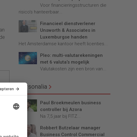
Voor financieringsstructuren die
risico’s hanteerbaar...
Financieel dienstverlener
van
Unsworth & Associates in
Luxemburgse handen
nde
Het Amsterdamse kantoor heeft licenties...
Pleo: multi-valutarekeningen
met 6 valuta’s mogelijk
Valutakosten zijn een bron van...
Personalia
Paul Broekmeulen business
controller bij Azora
Na 7,5 jaar bij FITZ...
Robbert Butzelaar manager
Business Control Commercial