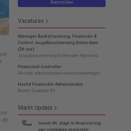
Aanmelden
Vacatures
Manager Bedrijfsvoering, Financiën &
Control Jeugdbescherming Rotterdam
(36 uur)
cent
Jeugdbescherming Rotterdam Rijnmond
De
Financieel Controller
lArcade administraties-advies-belastingen
Hoofd Financiële Administratie
Bloem Sealants BV
Markt Update
orie
zijn
Invest-NL stapt in financiering
van complexe projecten