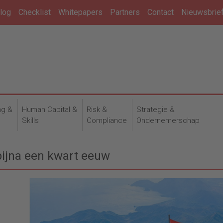
log
Checklist
Whitepapers
Partners
Contact
Nieuwsbrie
ng &
Human Capital &
Risk &
Strategie &
n
Skills
Compliance
Ondernemerschap
 bijna een kwart eeuw