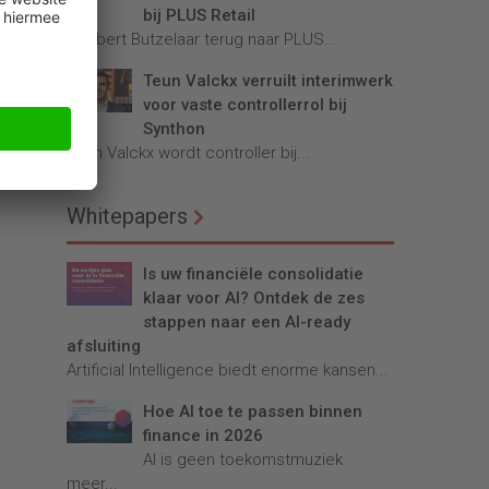
bij PLUS Retail
Robbert Butzelaar terug naar PLUS...
Teun Valckx verruilt interimwerk
voor vaste controllerrol bij
Synthon
Teun Valckx wordt controller bij...
Whitepapers
Is uw financiële consolidatie
klaar voor AI? Ontdek de zes
stappen naar een AI-ready
afsluiting
Artificial Intelligence biedt enorme kansen...
Hoe AI toe te passen binnen
finance in 2026
AI is geen toekomstmuziek
meer...