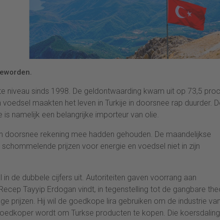
geworden.
gste niveau sinds 1998. De geldontwaarding kwam uit op 73,5 pro
n voedsel maakten het leven in Turkije in doorsnee rap duurder. 
 is namelijk een belangrijke importeur van olie.
s in doorsnee rekening mee hadden gehouden. De maandelijkse
rk schommelende prijzen voor energie en voedsel niet in zijn
 in de dubbele cijfers uit. Autoriteiten gaven voorrang aan
ecep Tayyip Erdogan vindt, in tegenstelling tot de gangbare the
prijzen. Hij wil de goedkope lira gebruiken om de industrie van 
goedkoper wordt om Turkse producten te kopen. Die koersdaling