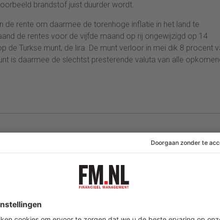
voorbeeld brandstof juist duurder wordt.
an de rente om daarmee de torenhoge inflatie in het land te
aand de rentes voor de vijfde maand op rij ongewijzigd op 14
p de Turkse munt, de lira. De munt verloor in mei dik 8 procent 
munt is daarmee de slechtst presterende valuta van alle opkome