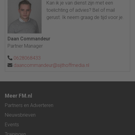
Kan ik je van dienst zijn met een
toelichting of advies? Bel of mail
gerust. Ik neem graag de tijd voor je.
Daan Commandeur
Partner Manager
0628068433
daancommandeur@sijthoffmedia.nl
Meer FM.nl
Partners en Adverteren
Nieuwsbrieven
Events
Trainingen