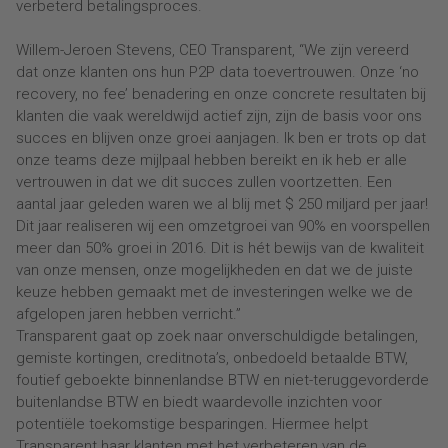
verbeterd betalingsproces.
Willem-Jeroen Stevens, CEO Transparent, “We zijn vereerd
dat onze klanten ons hun P2P data toevertrouwen. Onze ‘no
recovery, no fee’ benadering en onze concrete resultaten bij
klanten die vaak wereldwijd actief zijn, zijn de basis voor ons
succes en blijven onze groei aanjagen. Ik ben er trots op dat
onze teams deze mijlpaal hebben bereikt en ik heb er alle
vertrouwen in dat we dit succes zullen voortzetten. Een
aantal jaar geleden waren we al blij met $ 250 miljard per jaar!
Dit jaar realiseren wij een omzetgroei van 90% en voorspellen
meer dan 50% groei in 2016. Dit is hét bewijs van de kwaliteit
van onze mensen, onze mogelijkheden en dat we de juiste
keuze hebben gemaakt met de investeringen welke we de
afgelopen jaren hebben verricht.”
Transparent gaat op zoek naar onverschuldigde betalingen,
gemiste kortingen, creditnota’s, onbedoeld betaalde BTW,
foutief geboekte binnenlandse BTW en niet-teruggevorderde
buitenlandse BTW en biedt waardevolle inzichten voor
potentiële toekomstige besparingen. Hiermee helpt
Transparent haar klanten met het verbeteren van de