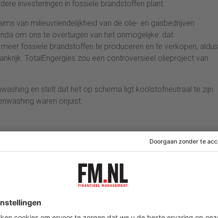
erdere investeringen in fossiele brandstoffen plant.
aims van milieuvriendelijkheid van de olie- en gasbedrijven
nda om ons te overtuigen van het onmogelijke: dat
s meer fossiele brandstoffen te produceren en te verkopen, aldus
ankrijk. TotalEngergies zou een controversieel olieproject van
ashing en stelt dat het op schema ligt koolstofneutraal te zijn
enwashing waren onjuist.