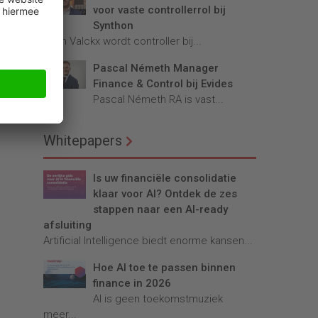
voor vaste controllerrol bij
Synthon
Teun Valckx wordt controller bij...
Pascal Németh Manager
Finance & Control bij Evides
Pascal Németh RA is vast...
Whitepapers
Is uw financiële consolidatie
klaar voor AI? Ontdek de zes
stappen naar een AI-ready
afsluiting
Artificial Intelligence biedt enorme kansen...
Hoe AI toe te passen binnen
finance in 2026
AI is geen toekomstmuziek
meer...