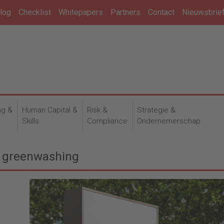
log
Checklist
Whitepapers
Partners
Contact
Nieuwsbrie
ng &
Human Capital &
Risk &
Strategie &
n
Skills
Compliance
Ondernemerschap
m greenwashing