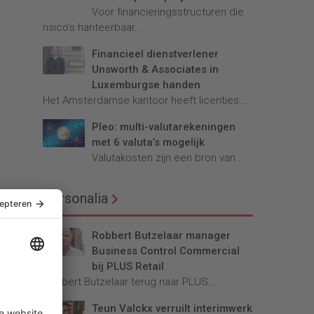
Voor financieringsstructuren die
risico’s hanteerbaar...
Financieel dienstverlener
Unsworth & Associates in
Luxemburgse handen
Het Amsterdamse kantoor heeft licenties...
Pleo: multi-valutarekeningen
met 6 valuta’s mogelijk
Valutakosten zijn een bron van...
Personalia
Robbert Butzelaar manager
Business Control Commercial
bij PLUS Retail
Robbert Butzelaar terug naar PLUS...
Teun Valckx verruilt interimwerk