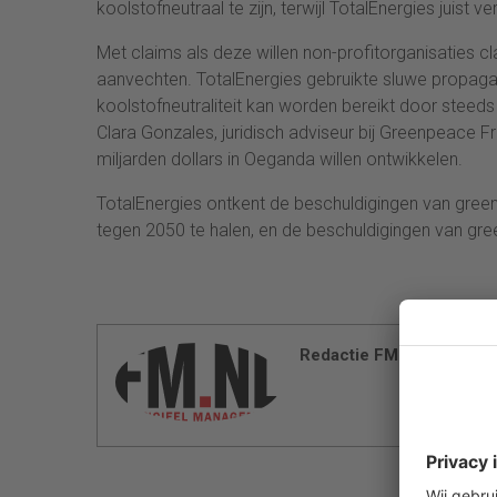
koolstofneutraal te zijn, terwijl TotalEnergies juist v
Met claims als deze willen non-profitorganisaties cl
aanvechten. TotalEnergies gebruikte sluwe propaga
koolstofneutraliteit kan worden bereikt door steed
Clara Gonzales, juridisch adviseur bij Greenpeace Fr
miljarden dollars in Oeganda willen ontwikkelen.
TotalEnergies ontkent de beschuldigingen van greenw
tegen 2050 te halen, en de beschuldigingen van gre
Redactie FM