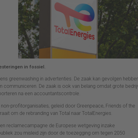
esteringen in fossiel.
gens greenwashing in advertenties. De zaak kan gevolgen hebbe
en communiceren. De zaak is ook van belang omdat grote bedrij
porteren na een accountantscontrole.
on-profitorganisaties, geleid door Greenpeace, Friends of the
draait om de rebranding van Total naar TotalEnergies.
 in een reclamecampagne de Europese wetgeving inzake
liek zou misleid zijn door de toezegging om tegen 2050