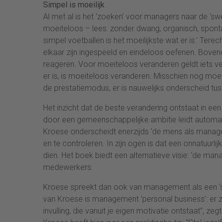
Simpel is moeilijk
Al met al is het ‘zoeken’ voor managers naar de ‘sw
moeiteloos – lees: zonder dwang, organisch, spontaa
simpel voetballen is het moeilijkste wat er is.’ T
elkaar zijn ingespeeld en eindeloos oefenen. Boven
reageren. Voor moeiteloos veranderen geldt iets ve
er is, is moeiteloos veranderen. Misschien nog moeil
de prestatiemodus, er is nauwelijks onderscheid tuss
Het inzicht dat de beste verandering ontstaat in 
door een gemeenschappelijke ambitie leidt automat
Kroese onderscheidt enerzijds ‘de mens als manager’
en te controleren. In zijn ogen is dat een onnatuurli
dien. Het boek biedt een alternatieve visie: ‘de m
medewerkers.
Kroese spreekt dan ook van management als een ‘so
van Kroese is management ‘personal business’: er zi
invulling, die vanuit je eigen motivatie ontstaat”, z