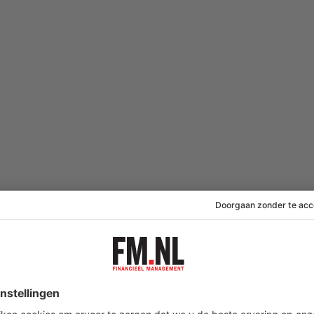
gers zich vaak dwingend opstellen. Met een doortimmerd plan,
. “Die zijn op zich allemaal heel zinvol. Maar de kwaliteit van elk
ensen en hun onderlinge relaties.”
hoop dat het sneller gaat groeien’ werkt volgens hem alleen maar