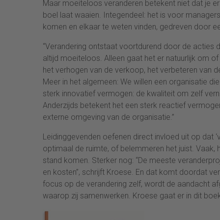
Maar moeiteloos veranderen betekent niet dat je er 
boel laat waaien. Integendeel: het is voor manag
komen en elkaar te weten vinden, gedreven door ee
“Verandering ontstaat voortdurend door de acties d
altijd moeiteloos. Alleen gaat het er natuurlijk om o
het verhogen van de verkoop, het verbeteren van de 
Meer in het algemeen: We willen een organisatie di
sterk innovatief vermogen: de kwaliteit om zelf vern
Anderzijds betekent het een sterk reactief vermogen
externe omgeving van de organisatie.”
Leidinggevenden oefenen direct invloed uit op dat
optimaal de ruimte, of belemmeren het juist. Vaak, 
stand komen. Sterker nog: “De meeste veranderproject
en kosten”, schrijft Kroese. En dat komt doordat
focus op de verandering zelf, wordt de aandacht a
waarop zij samenwerken. Kroese gaat er in dit boek