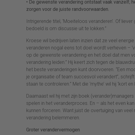
• De gewenste verandering ontstaat vaak vanzelf; 
zorgen voor de juiste randvoorwaarden.
Intrigerende titel, ‘Moeiteloos veranderen’. Of liever
bedoeld is om discussie uit te lokken.”
Kroese wil bedrijven laten inzien dat ze veel energie
veranderen nogal eens tot doel wordt verheven – ‘
op de gewenste verandering en het doel dat men voo
verandering leiden.” Hij keert zich tegen de blauwd
het beste veranderingen kunt doorvoeren. “Een model 
je organisatie of team succesvol verandert”, schrijft
staan te controleren.” Met die ‘mythe’ wil hij ‘kort en
Daarnaast wil hij met zijn boek (verander)managers i
spelen in het veranderproces. En – als het even kan
kunnen forceren. Want juist de overtuiging van veel 
verandering belemmeren.
Groter verandervermogen