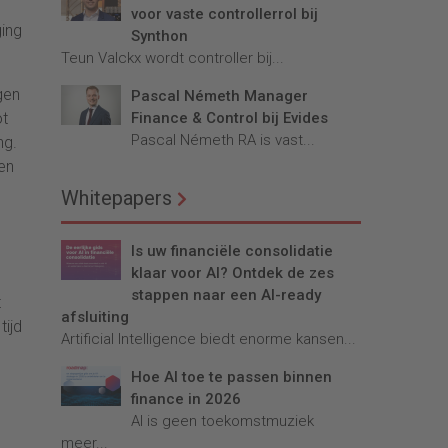
voor vaste controllerrol bij
ing
Synthon
Teun Valckx wordt controller bij...
gen
Pascal Németh Manager
Finance & Control bij Evides
ot
Pascal Németh RA is vast...
ng.
en
Whitepapers
Is uw financiële consolidatie
klaar voor AI? Ontdek de zes
stappen naar een AI-ready
t
afsluiting
tijd
Artificial Intelligence biedt enorme kansen...
Hoe AI toe te passen binnen
finance in 2026
AI is geen toekomstmuziek
meer...