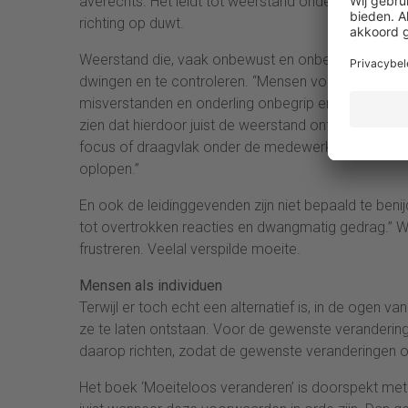
averechts. Het leidt tot weerstand onder medewerke
richting op duwt.
Weerstand die, vaak onbewust en onbedoeld, veroo
dwingen en te controleren. “Mensen voelen zich niet ge
misverstanden en onderling onbegrip en wantrouwen
zien dat hierdoor juist de weerstand ontstaat die m
focus of draagvlak onder de medewerkers. Ik denk 
oplopen.”
En ook de leidinggevenden zijn niet bepaald te benij
tot overtrokken reacties en dwangmatig gedrag.” 
frustreren. Veelal verspilde moeite.
Mensen als individuen
Terwijl er toch echt een alternatief is, in de ogen 
ze te laten ontstaan. Voor de gewenste veranderi
daarop richten, zodat de gewenste veranderingen o
Het boek ‘Moeiteloos veranderen’ is doorspekt met