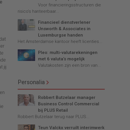
te
Voor financieringsstructuren die
risico’s hanteerbaar...
Financieel dienstverlener
Unsworth & Associates in
Luxemburgse handen
dat
Het Amsterdamse kantoor heeft licenties...
ter
Pleo: multi-valutarekeningen
te
met 6 valuta’s mogelijk
nde
Valutakosten zijn een bron van...
 jij
Personalia
nen
Robbert Butzelaar manager
Business Control Commercial
ie
bij PLUS Retail
Robbert Butzelaar terug naar PLUS...
Teun Valckx verruilt interimwerk