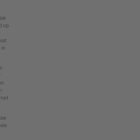
aar
ed op
wat
 in
n
?
en
n
 met
sie
uele