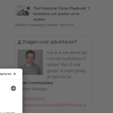
The Financial Close Playbook: 7
tactieken om sneller af te
sluiten
Markten bewegen sneller dan ooit....
Vragen over adverteren?
Kan ik je van dienst zijn
met een toelichting of
advies? Bel of mail
gerust. Ik neem graag
de tijd voor je.
Daan Commandeur
Partner Manager
0628068433
daancommandeur@sijthoffmedia.nl