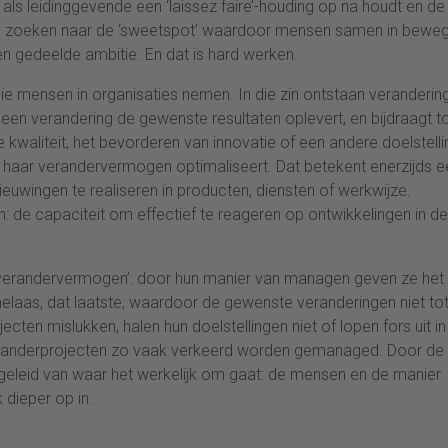
als leidinggevende een ‘laissez faire’-houding op na houdt en de
ers zoeken naar de ‘sweetspot’ waardoor mensen samen in beweg
n gedeelde ambitie. En dat is hard werken.
ie mensen in organisaties nemen. In die zin ontstaan veranderin
f een verandering de gewenste resultaten oplevert, en bijdraagt t
kwaliteit, het bevorderen van innovatie of een andere doelstelli
e haar verandervermogen optimaliseert. Dat betekent enerzijds e
ieuwingen te realiseren in producten, diensten of werkwijze.
: de capaciteit om effectief te reageren op ontwikkelingen in de
 ‘verandervermogen’: door hun manier van managen geven ze het
helaas, dat laatste, waardoor de gewenste veranderingen niet to
en mislukken, halen hun doelstellingen niet of lopen fors uit in 
 veranderprojecten zo vaak verkeerd worden gemanaged. Door de
fgeleid van waar het werkelijk om gaat: de mensen en de manier
 dieper op in.