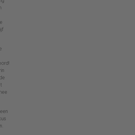
ng
n
ie
jf
e
oord!
in
 de
t
rmee
Geen
cus
n.