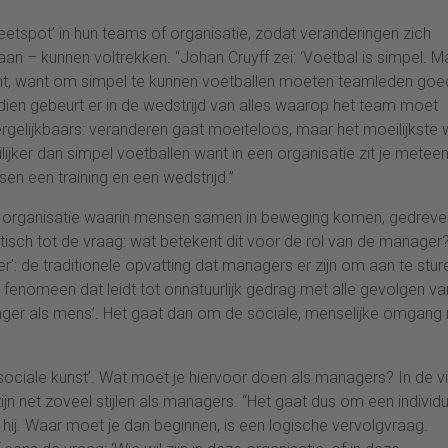
eetspot’ in hun teams of organisatie, zodat veranderingen zich
n – kunnen voltrekken. “Johan Cruyff zei: ‘Voetbal is simpel. M
erecht, want om simpel te kunnen voetballen moeten teamleden go
dien gebeurt er in de wedstrijd van alles waarop het team moet
rgelijkbaars: veranderen gaat moeiteloos, maar het moeilijkste 
ijker dan simpel voetballen want in een organisatie zit je meteen
en een training en een wedstrijd.”
een organisatie waarin mensen samen in beweging komen, gedreve
isch tot de vraag: wat betekent dit voor de rol van de manager
: de traditionele opvatting dat managers er zijn om aan te stur
jk fenomeen dat leidt tot onnatuurlijk gedrag met alle gevolgen va
anager als mens’. Het gaat dan om de sociale, menselijke omgang
ciale kunst’. Wat moet je hiervoor doen als managers? In de vi
jn net zoveel stijlen als managers. “Het gaat dus om een individ
egt hij. Waar moet je dan beginnen, is een logische vervolgvraag.