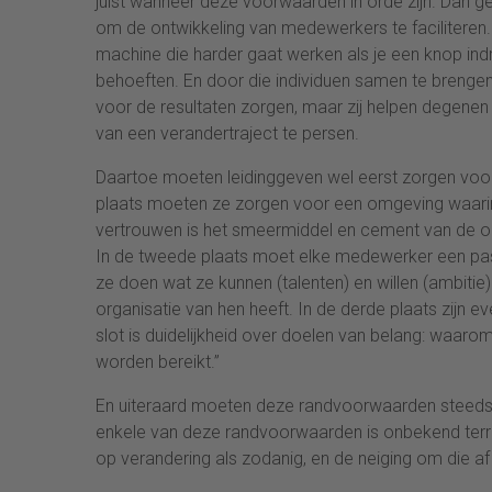
juist wanneer deze voorwaarden in orde zijn. Dan g
om de ontwikkeling van medewerkers te faciliteren.
machine die harder gaat werken als je een knop ind
behoeften. En door die individuen samen te brengen 
voor de resultaten zorgen, maar zij helpen degenen di
van een verandertraject te persen.
Daartoe moeten leidinggeven wel eerst zorgen voor
plaats moeten ze zorgen voor een omgeving waarin 
vertrouwen is het smeermiddel en cement van de org
In de tweede plaats moet elke medewerker een pass
ze doen wat ze kunnen (talenten) en willen (ambitie)
organisatie van hen heeft. In de derde plaats zijn 
slot is duidelijkheid over doelen van belang: wa
worden bereikt.”
En uiteraard moeten deze randvoorwaarden steed
enkele van deze randvoorwaarden is onbekend terr
op verandering als zodanig, en de neiging om die af