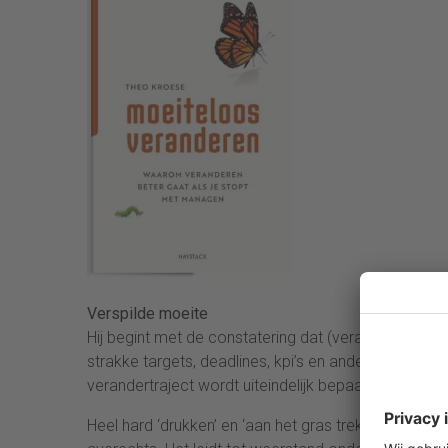
Verspilde moeite
Hij begint met de constatering dat (verander)mana
strakke targets, deadlines, kpi’s en andere ‘controls’
verandertraject wordt uiteindelijk bepaald door de m
Heel hard ‘drukken’ en ‘aan het gras trekken in de 