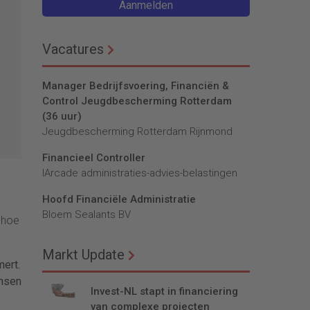
Aanmelden
Vacatures
Manager Bedrijfsvoering, Financiën &
Control Jeugdbescherming Rotterdam
(36 uur)
Jeugdbescherming Rotterdam Rijnmond
Financieel Controller
lArcade administraties-advies-belastingen
Hoofd Financiële Administratie
Bloem Sealants BV
t hoe
Markt Update
mert.
ensen
Invest-NL stapt in financiering
van complexe projecten