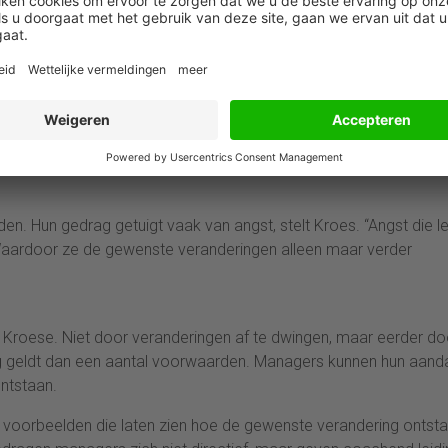
rs die de verandering belemmert, vertraagt of zelfs een verkee
rzaakt wordt door de neiging van managers om verandering af 
zien als de nadruk zo sterk op controle ligt. Dit leidt tot allerle
. In het boek laat ik, aan de hand van wetenschappelijk onderz
anagers eigenlijk willen vermijden. Bijvoorbeeld door een gebrek
dat negen van de tien veranderprojecten hierdoor onnodig averi
den. Hun gedrag getuigt vaak van angst, stelt Kroes. “Angst die le
Waardoor ze de gewenste veranderingen alleen maar verder
van Kroese. Niet door veranderingen af te dwingen, maar eerder do
ng geldt dan een aantal voorwaarden. Managers kunnen hun aand
ntstaan.
 voorbeelden die laten zien hoe de gewenste verandering ontsta