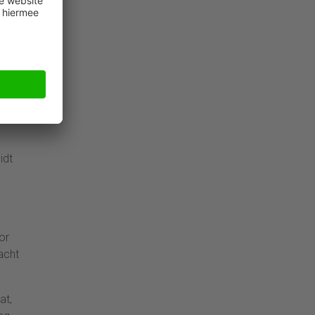
rde
te
i
oek,
 aan
j
idt
or
acht
at,