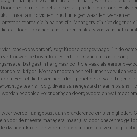
edragen managers zich niet directief, maar geven coachend leidi
 Door mensen niet te behandelen als productiefactoren – als ee
rukt – maar als individuen, met hun eigen waarden, wensen en
ontstaan teams die in balans zijn. Managers zijn niet degenen d
e dat doen. Door hen te inspireren in plaats van ze in het keursli
 vier ‘randvoorwaarden’, zegt Kroese desgevraagd. “In de eerst
vertrouwen de boventoon voert. Dat is van cruciaal belang:
anisatie. Dat gaat in hang naar controle vaak als eerste overb
ende rol krijgen. Mensen moeten een rol kunnen vervullen waar
 doen. Een rol die bovendien in lijn ligt met de verwachtingen die
evenwichtige teams nodig: divers samengesteld maar in balans. To
arom worden bepaalde veranderingen doorgevoerd en wat moet e
s weer worden aangepast aan veranderende omstandigheden. 
ein voor de meeste managers, maar juist door onevenredige fo
 te dwingen, krijgen ze vaak niet de aandacht die ze nodig hebbe