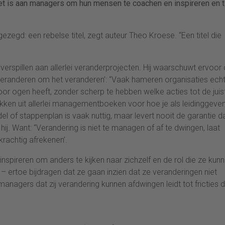
het is aan managers om hun mensen te coachen en inspireren en 
 gezegd: een rebelse titel, zegt auteur Theo Kroese. “Een titel die
 verspillen aan allerlei veranderprojecten. Hij waarschuwt ervoor 
veranderen om het veranderen’: “Vaak hameren organisaties ech
r ogen heeft, zonder scherp te hebben welke acties tot de juis
rukken uit allerlei managementboeken voor hoe je als leidinggeve
of stappenplan is vaak nuttig, maar levert nooit de garantie dat
 hij. Want: “Verandering is niet te managen of af te dwingen, laat
 krachtig afrekenen’.
nspireren om anders te kijken naar zichzelf en de rol die ze kun
 – ertoe bijdragen dat ze gaan inzien dat ze veranderingen niet
managers dat zij verandering kunnen afdwingen leidt tot fricties d