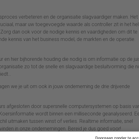
gsproces verbeteren en de organisatie slagvaardiger maken. Het
ruciaal, maar uw toegevoegde waarde als controller zit in het he
 Zorg dan ook voor de nodige kennis en vaardigheden om dit te
de kennis van het business model, de markten en de operatie.
r en hier bijhorende houding die nodig is om informatie op de jui
rganisatie zo tot de snelle en slagvaardige besluitvorming die n
biedt…
dagen we je uit om ook in jouw onderneming de drie drijvende
eurs afgesloten door supersnelle computersystemen op basis va
Koersinformatie wordt binnen een milliseconde geanalyseerd. E
il uitmaken tussen winst of verlies. Realtime informatie, snel
e vinden in onze ondernemingen. Bereid je dus goed voor!