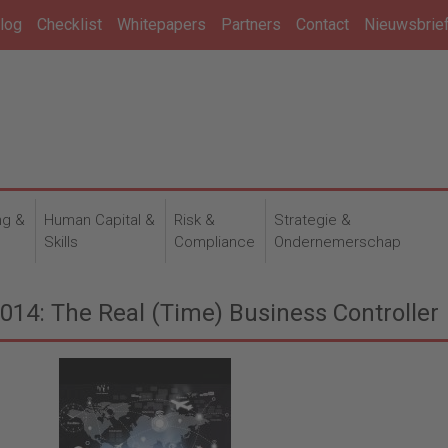
log
Checklist
Whitepapers
Partners
Contact
Nieuwsbrie
ng &
Human Capital &
Risk &
Strategie &
n
Skills
Compliance
Ondernemerschap
14: The Real (Time) Business Controller