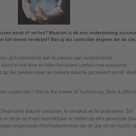
tussen winst of verlies? Waarom is de ene onderneming succes
n het toneel verdwijnt? Ben jij als controller degene die de sle
om zich razendsnel aan te passen aan veranderende
isico in real time en laten hun koers continu mee evolueren.
et op die plekken waar de meeste waarde gecreëerd wordt. Real
u/uw organisatie? Unlock the power of Technology, Skills & Attitu
inanciële) data te ontsluiten, te verrijken en te analyseren. Zet
ie en deze op maat beschikbaar te stellen op elke gewenste pla
en organiseren informatiestromen die de grip en het inzicht o