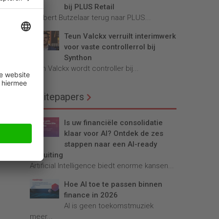
bij PLUS Retail
Robbert Butzelaar terug naar PLUS...
Teun Valckx verruilt interimwerk
voor vaste controllerrol bij
Synthon
Teun Valckx wordt controller bij...
Whitepapers
Is uw financiële consolidatie
klaar voor AI? Ontdek de zes
stappen naar een AI-ready
afsluiting
Artificial Intelligence biedt enorme kansen...
Hoe AI toe te passen binnen
finance in 2026
AI is geen toekomstmuziek
meer...