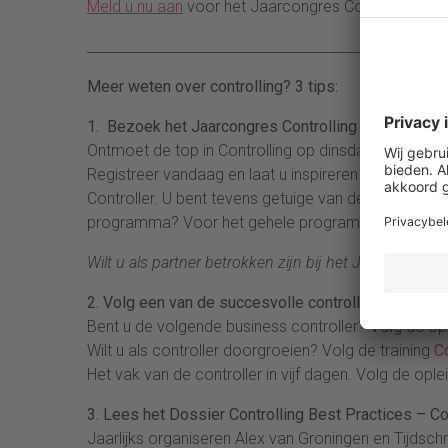
Meld u nu aan
voor het Jaarcongres Controlling 20
___________________________________________________
Meer weten over controlling? 3 tips:
1. Bezoek het Jaarcongres Controlling op 1 april 2
Ontmoet de top in Controlling op dinsdag 1 april 20
Registreer vandaag en laat u inspireren door best p
Controller. U bent tevens getuige van de uitreiking 
programma? Voor het gehele programma en aanmel
Wilt u als partner betrokken zijn bij het Jaarcongres 
2. Volg een van de succesvolle controllersopleidin
Bent u de volgende business controller? Volg de op
Wilt u als controller doorgroeien? Volg de training
C
Het vak van de controller in vijf dagen. Volg de ople
3. Lees het Dossier Controlling Best Practices – C
Jaarlijks organiseren Alex van Groningen en Tijdsch