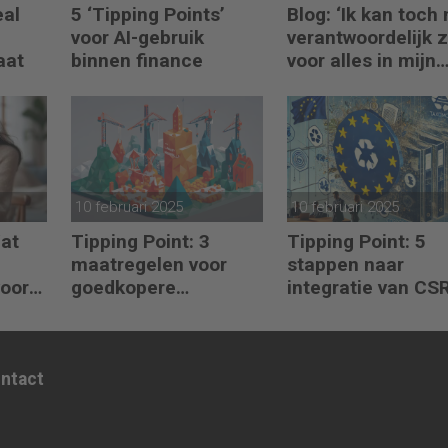
eal
5 ‘Tipping Points’
Blog: ‘Ik kan toch 
voor AI-gebruik
verantwoordelijk z
aat
binnen finance
voor alles in mijn
waardeketen?’
10 februari 2025
10 februari 2025
Wat
Tipping Point: 3
Tipping Point: 5
maatregelen voor
stappen naar
voor
goedkopere
integratie van CS
ing?
financiering (om te
CSDDD en
verduurzamen)
Taxonomie
ontact