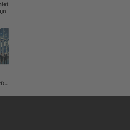
niet
ijn
RD,