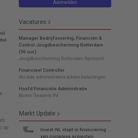
Aanmelden
Vacatures
vol
Manager Bedrijfsvoering, Financiën &
utel
Control Jeugdbescherming Rotterdam
(36 uur)
Jeugdbescherming Rotterdam Rijnmond
Financieel Controller
lArcade administraties-advies-belastingen
Hoofd Financiële Administratie
de
Bloem Sealants BV
Markt Update
ats
p de
Invest-NL stapt in financiering
van complexe projecten