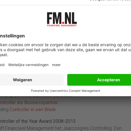
14
_______________________________
014
14 tijdens het Jaarcongres Controlling in het NBC in Nieuwegein.
ractices en casepresentaties over The real (time) Business
van de Controller of the Year Award 2014. Nieuwsgierig naar het
den gaat u direct naar
Controlling.nl
.
Controlling? Mail dan
Ezri Blaauw
.
gen
leiding
Certified Business Controller
.
ontroller als Businesspartner
.
iding
Controller in een Week
.
ontroller of the Year Award 2008-2013
rift Financieel Management het Jaarcongres Controlling. Een