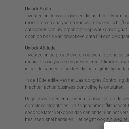
Unlock Skills
Investeer in de vaardigheden die het besluitvormin
monitoren en analyseren van wat geweest is blijft c
anticiperen van uw organisatie op wat komen gaat.
doen op basis van objectieve data EN een diepgaan
Unlock Attitude
Investeer in de proactieve en outward looking cultuu
manier te analyseren en presenteren. Stimuleer uw o
is om de kansen te pakken die het digitale tijdperk 
In de 10de editie van het Jaarcongres Controlling 
krachten achter business controlling te ontsluiten.
Dagelijks worden er miljoenen transacties op de b
complexe algoritmes. De zogenaamde flitshandel. 
seconde later verkopen dan een ander kan het versch
beslissen, snel handelen. Het begint ook zijn weg t