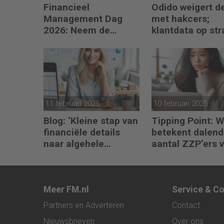
Financieel
Odido weigert d
Management Dag
met hakcers;
2026: Neem de
klantdata op str
toekomst in eigen
hand
11 februari 2025
10 februari 2025
Blog: ‘Kleine stap van
Tipping Point: 
financiële details
betekent dalend
naar algehele
aantal ZZP’ers 
duurzaamheid ‘
financiële plann
Meer FM.nl
Service & C
Partners en Adverteren
Contact
Nieuwsbrieven
Over ons