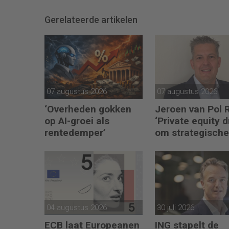
Gerelateerde artikelen
07 augustus 2026
07 augustus 2026
‘Overheden gokken
Jeroen van Pol 
op AI-groei als
‘Private equity d
rentedemper’
om strategische 
én operational
excellence’
04 augustus 2026
30 juli 2026
ECB laat Europeanen
ING stapelt de