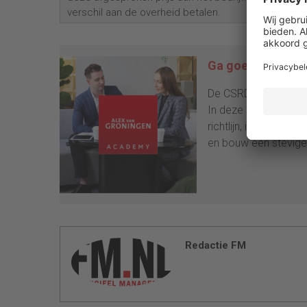
verschil aan de overheid betalen.
Ga goed voorbere
De CSRD verplicht du
In deze praktijkgerich
richtlijn, inclusief 
en bouw een stevige
Redactie FM