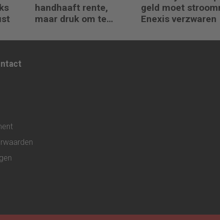
ks
handhaaft rente,
geld moet stroom
ust
maar druk om te
Enexis verzwaren
verhogen neemt toe
ontact
ment
rwaarden
ngen