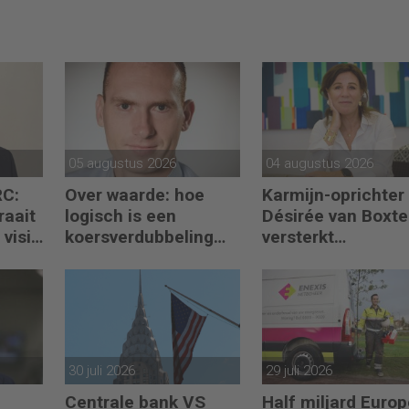
05 augustus 2026
04 augustus 2026
RC:
Over waarde: hoe
Karmijn-oprichter
raait
logisch is een
Désirée van Boxte
visie
koersverdubbeling
versterkt
eigenlijk?
partnerteam CFO
Capabel
30 juli 2026
29 juli 2026
Centrale bank VS
Half miljard Euro