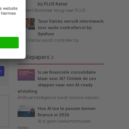
bij PLUS Retail
Robbert Butzelaar terug naar PLUS...
Teun Valckx verruilt interimwerk
voor vaste controllerrol bij
Synthon
r.
Teun Valckx wordt controller bij...
en
Whitepapers
n
Is uw financiële consolidatie
klaar voor AI? Ontdek de zes
stappen naar een AI-ready
afsluiting
Artificial Intelligence biedt enorme kansen...
Hoe AI toe te passen binnen
finance in 2026
AI is geen toekomstmuziek
meer...