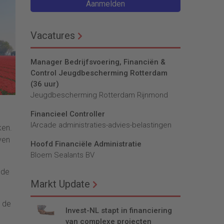
Aanmelden
Vacatures
Manager Bedrijfsvoering, Financiën &
Control Jeugdbescherming Rotterdam
(36 uur)
Jeugdbescherming Rotterdam Rijnmond
Financieel Controller
lArcade administraties-advies-belastingen
ken.
ven
Hoofd Financiële Administratie
Bloem Sealants BV
 de
Markt Update
 de
Invest-NL stapt in financiering
van complexe projecten