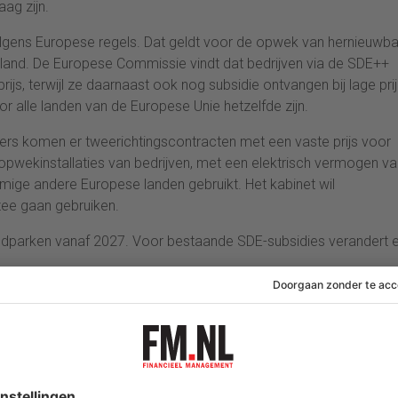
aag zijn.
gens Europese regels. Dat geldt voor de opwek van hernieuwb
p land. De Europese Commissie vindt dat bedrijven via de SDE++
rijs, terwijl ze daarnaast ook nog subsidie ontvangen bij lage pri
r alle landen van de Europese Unie hetzelfde zijn.
ers komen er tweerichtingscontracten met een vaste prijs voor
 opwekinstallaties van bedrijven, met een elektrisch vermogen va
mige andere Europese landen gebruikt. Het kabinet wil
zee gaan gebruiken.
indparken vanaf 2027. Voor bestaande SDE-subsidies verandert e
sen de overheid en een bedrijf. Het wetsvoorstel maakt
 met een vaste prijs per opgewekte megawattuur (MWh) of een
. De overheid betaalt dan bij lage marktprijzen het verschil met
prijs hoger dan de afgesproken prijs? Dan moet het bedrijf het