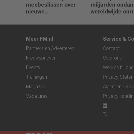
meebeslissen over
miljarden ondan
nieuwe
wereldwijde onr
eurobankbiljetten
Meer FM.nl
Service & C
Partners en Adverteren
Contact
Nieuwsbrieven
Over ons
Events
Werken bij ons
Trainingen
Privacy State
Magazine
Algemene Voo
Vacatures
Privacyinstelli