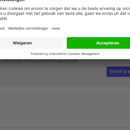
id aan de slag met CSRD en ESG
izenden bedrijven om te rapporteren over mens, milieu en bestuu
te cursus krijg je inzicht in structuur, inhoud en impact van de
Omnibuswet 1 en 2. Leer dubbele materialiteit, ESRS en VSME kenn
 basis voor duurzaamheidsrapportage.
Schrijf je i