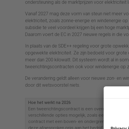
ondersteuning als de marktprijzen voor elektriciteit l
Vanaf 2027 mag deze vorm van steun niet meer vol
elektriciteit, zoals zonne-energie en windenergie o
subsidie te veel voordeel krijgen bij een hoge marktp
Daarom voert de EC in 2027 nieuwe regels in die voo
In plaats van de SDE++ regeling voor grote opwekk
opgewekte elektriciteit. Ze zijn bedoeld voor grote
meer dan 200 kilowatt. Dit systeem wordt al in som
tweerichtingscontracten ook voor windenergie op 
De verandering geldt alleen voor nieuwe zon- en w
door dit wetsvoorstel niets.
Hoe het werkt na 2026
Een tweerichtingscontract is een overeenkomst tus
verschillende opties mogelijk, zoals een contract
contract met een boven- en ondergrens voor de prijs
deze afgesproken prijs aan het bedrijf. Is de markt