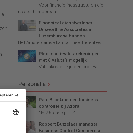
Voor financieringsstructuren die
risico’s hanteerbaar...
are
Financieel dienstverlener
jzen.
Unsworth & Associates in
Luxemburgse handen
Het Amsterdamse kantoor heeft licenties...
Pleo: multi-valutarekeningen
n
met 6 valuta’s mogelijk
Valutakosten zijn een bron van...
r
Personalia
Paul Broekmeulen business
controller bij Azora
Na 7,5 jaar bij FITZ...
Robbert Butzelaar manager
Business Control Commercial