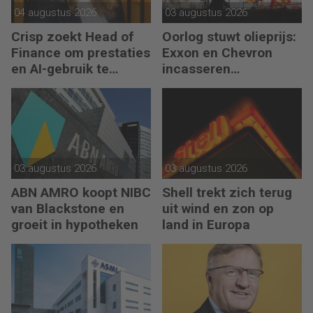
04 augustus 2026
03 augustus 2026
Crisp zoekt Head of
Oorlog stuwt olieprijs:
Finance om prestaties
Exxon en Chevron
en AI-gebruik te
incasseren
versnellen
miljardenwinsten
03 augustus 2026
03 augustus 2026
ABN AMRO koopt NIBC
Shell trekt zich terug
van Blackstone en
uit wind en zon op
groeit in hypotheken
land in Europa