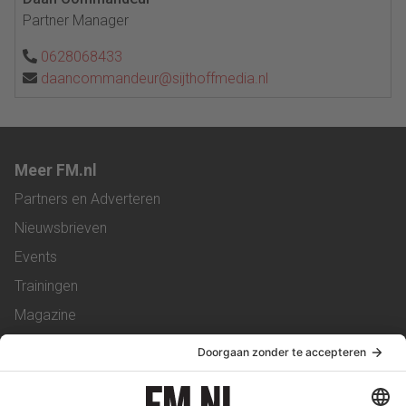
Partner Manager
0628068433
daancommandeur@sijthoffmedia.nl
Meer FM.nl
Partners en Adverteren
Nieuwsbrieven
Events
Trainingen
Magazine
Vacatures
Service & Contact
Contact