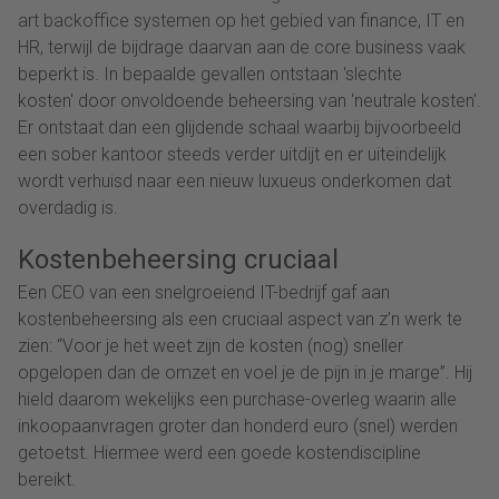
art backoffice systemen op het gebied van finance, IT en
HR, terwijl de bijdrage daarvan aan de core business vaak
beperkt is. In bepaalde gevallen ontstaan 'slechte
kosten' door onvoldoende beheersing van 'neutrale kosten'.
Er ontstaat dan een glijdende schaal waarbij bijvoorbeeld
een sober kantoor steeds verder uitdijt en er uiteindelijk
wordt verhuisd naar een nieuw luxueus onderkomen dat
overdadig is.
Kostenbeheersing cruciaal
Een CEO van een snelgroeiend IT-bedrijf gaf aan
kostenbeheersing als een cruciaal aspect van z’n werk te
zien: “Voor je het weet zijn de kosten (nog) sneller
opgelopen dan de omzet en voel je de pijn in je marge”. Hij
hield daarom wekelijks een purchase-overleg waarin alle
inkoopaanvragen groter dan honderd euro (snel) werden
getoetst. Hiermee werd een goede kostendiscipline
bereikt.