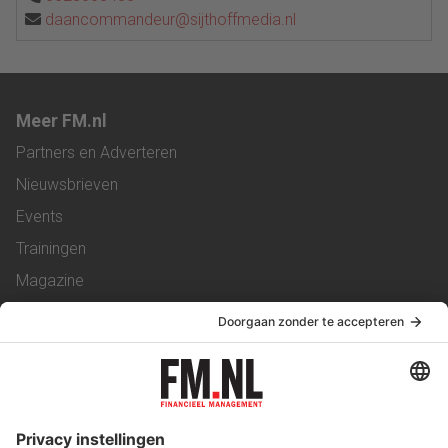
daancommandeur@sijthoffmedia.nl
Meer FM.nl
Partners en Adverteren
Nieuwsbrieven
Events
Trainingen
Magazine
Vacatures
Service & Contact
Contact
Over ons
Werken bij ons