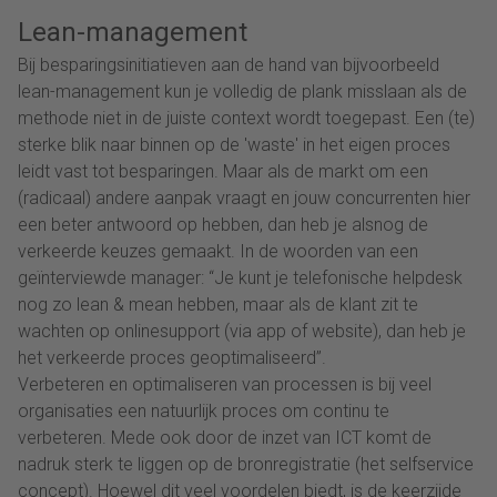
Lean-management
Bij besparingsinitiatieven aan de hand van bijvoorbeeld
lean-management kun je volledig de plank misslaan als de
methode niet in de juiste context wordt toegepast. Een (te)
sterke blik naar binnen op de 'waste' in het eigen proces
leidt vast tot besparingen. Maar als de markt om een
(radicaal) andere aanpak vraagt en jouw concurrenten hier
een beter antwoord op hebben, dan heb je alsnog de
verkeerde keuzes gemaakt. In de woorden van een
geïnterviewde manager: “Je kunt je telefonische helpdesk
nog zo lean & mean hebben, maar als de klant zit te
wachten op onlinesupport (via app of website), dan heb je
het verkeerde proces geoptimaliseerd”.
Verbeteren en optimaliseren van processen is bij veel
organisaties een natuurlijk proces om continu te
verbeteren. Mede ook door de inzet van ICT komt de
nadruk sterk te liggen op de bronregistratie (het selfservice
concept). Hoewel dit veel voordelen biedt, is de keerzijde