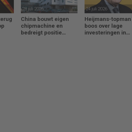
28 juli 2026
24 juli 2026
terug
China bouwt eigen
Heijmans-topman
op
chipmachine en
boos over lage
bedreigt positie
investeringen in
ASML
infrastructuur