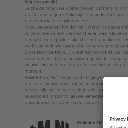
Wat betekent dit?
Je zou de conclusie kunnen trekken dat het slim is om 
op. Dat zou te gemakkelijk zijn. Er is onderzoek ged
onderneming en de inkoopquote.
Maar wat betekent het dan wel? Wat bij de genoemde A
komen steeds meer werkzaamheden waarin leveranci
bedrijven die bepaalde taken beter of goedkoper uit
werkzaamheden in aanmerking komen voor outsourci
Dit verklaart de trend. Er wordt niet wordt niet voo
is om mee te liften op ontwikkelingen in de inkoopma
nieuwe kansen te profiteren of nieuwe kansen te cre
moment.
Waar tot voor kort de aandacht uitging naar business
om zo tot nieuwe oplossingen en producten te komen
hebben alle niet-kernactiviteiten wel zo’n beetje uitb
leveranciers om zo tot nieuwe kernactiviteiten te kom
managen van dit proces is de nieuwe uitdaging voo
Redactie FM