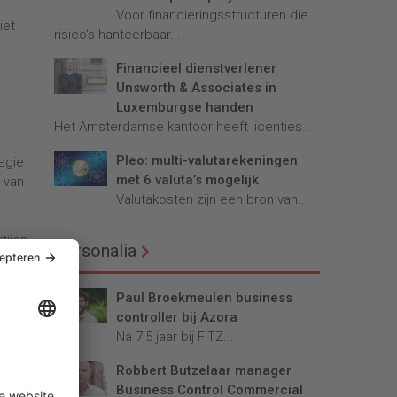
Voor financieringsstructuren die
iet
risico’s hanteerbaar...
n
Financieel dienstverlener
Unsworth & Associates in
Luxemburgse handen
Het Amsterdamse kantoor heeft licenties...
Pleo: multi-valutarekeningen
egie
met 6 valuta’s mogelijk
 van
Valutakosten zijn een bron van...
tijen
Personalia
Paul Broekmeulen business
controller bij Azora
Na 7,5 jaar bij FITZ...
Robbert Butzelaar manager
Business Control Commercial