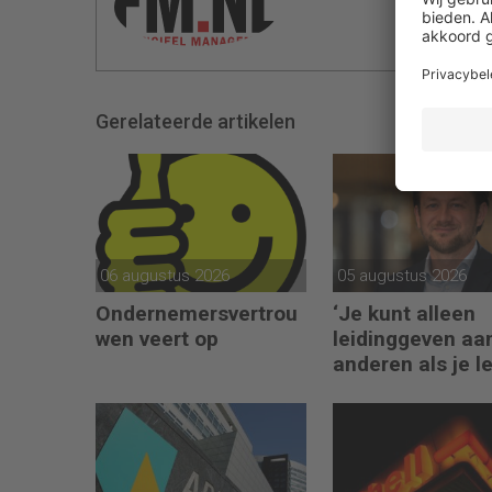
Gerelateerde artikelen
06 augustus 2026
05 augustus 2026
Ondernemersvertrou
‘Je kunt alleen
wen veert op
leidinggeven aa
anderen als je l
kunt geven aan
jezelf’