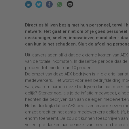
Directies blijven bezig met hun personeel, terwijl 
netwerk. Het gaat er niet om of je goed personeel
deskundiger, sneller, innovatiever, mondialer - daar
dan kun je het schudden. Sluit de afdeling person
Uit jaarverslagen blijkt dat de externe kosten van AEX-
van de totale inkomsten. In diezelfde periode daald
procent tot minder dan 10 procent.
De omzet van deze AEX-bedrijven is in die drie jaar s
medewerkers. Het wordt voor een bedrijfsleiding moeil
was, waarom namen deze bedrijven dan niet meer m
gelijk? Sterker nog, als je de inflatie meeweegt, gin
hechten die bedrijven dan aan de eigen medewerke
Het is duidelijk dat de AEX-bedrijven ervoor kiezen 
omzet groeit en het aantal medewerkers gelijk blijft,
enorm toeneemt. Je zou dit kunnen toeschrijven aan h
volledig te danken aan de inzet van meer en betere l