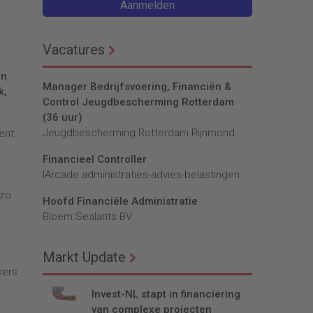
Aanmelden
Vacatures
jn
Manager Bedrijfsvoering, Financiën &
k,
Control Jeugdbescherming Rotterdam
(36 uur)
Jeugdbescherming Rotterdam Rijnmond
cent
Financieel Controller
lArcade administraties-advies-belastingen
 zo
Hoofd Financiële Administratie
Bloem Sealants BV
Markt Update
e
kers
Invest-NL stapt in financiering
van complexe projecten