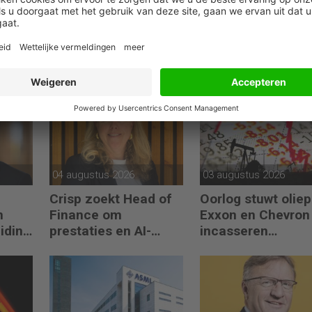
04 augustus 2026
03 augustus 2026
Crisp zoekt Head of
Oorlog stuwt oliepr
n
Finance om
Exxon en Chevron
eiding
prestaties en AI-
incasseren
gebruik te versnellen
miljardenwinsten