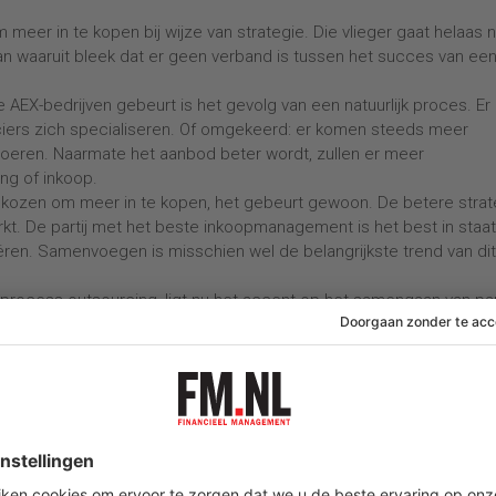
meer in te kopen bij wijze van strategie. Die vlieger gaat helaas n
aan waaruit bleek dat er geen verband is tussen het succes van ee
EX-bedrijven gebeurt is het gevolg van een natuurlijk proces. Er
ers zich specialiseren. Of omgekeerd: er komen steeds meer
voeren. Naarmate het aanbod beter wordt, zullen er meer
ng of inkoop.
r gekozen om meer in te kopen, het gebeurt gewoon. De betere strat
rkt. De partij met het beste inkoopmanagement is het best in staat
ëren. Samenvoegen is misschien wel de belangrijkste trend van dit
 process outsourcing, ligt nu het accent op het samengaan van par
. De koplopers in de markt, waartoe de AEX-bedrijven behoren,
esteed. Nu richten ze zich op het bijeenbrengen van kwaliteiten van
en, die zij in hun eentje nooit zouden kunnen ontwikkelen. Het
r de inkoopmanager van vandaag.