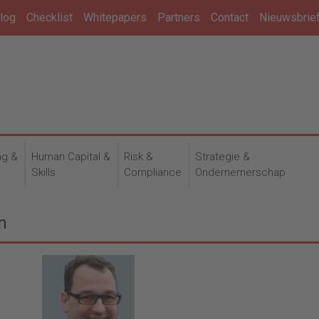
log
Checklist
Whitepapers
Partners
Contact
Nieuwsbrie
ng &
Human Capital &
Risk &
Strategie &
n
Skills
Compliance
Ondernemerschap
n