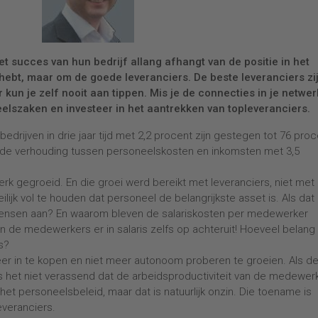
het succes van hun bedrijf allang afhangt van de positie in het
 hebt, maar om de goede leveranciers. De beste leveranciers zi
 kun je zelf nooit aan tippen. Mis je de connecties in je netwer
eelszaken en investeer in het aantrekken van topleveranciers.
bedrijven in drie jaar tijd met 2,2 procent zijn gestegen tot 76 pro
e de verhouding tussen personeelskosten en inkomsten met 3,5
terk gegroeid. En die groei werd bereikt met leveranciers, niet met
ijk vol te houden dat personeel de belangrijkste asset is. Als dat
ensen aan? En waarom bleven de salariskosten per medewerker
gen de medewerkers er in salaris zelfs op achteruit! Hoeveel belang
rs?
meer in te kopen en niet meer autonoom proberen te groeien. Als d
 is het niet verassend dat de arbeidsproductiviteit van de medewer
et personeelsbeleid, maar dat is natuurlijk onzin. Die toename is
everanciers.