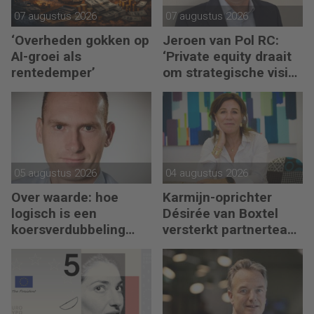
07 augustus 2026
07 augustus 2026
‘Overheden gokken op
Jeroen van Pol RC:
AI-groei als
‘Private equity draait
rentedemper’
om strategische visie
én operational
excellence’
05 augustus 2026
04 augustus 2026
Over waarde: hoe
Karmijn-oprichter
logisch is een
Désirée van Boxtel
koersverdubbeling
versterkt partnerteam
eigenlijk?
CFO Capabel