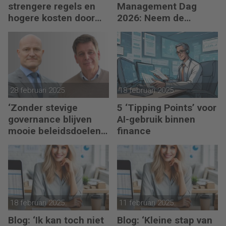
strengere regels en
Management Dag
hogere kosten door
2026: Neem de
uitgestelde schade
toekomst in eigen
hand
28 februari 2025
18 februari 2025
‘Zonder stevige
5 ‘Tipping Points’ voor
governance blijven
AI-gebruik binnen
mooie beleidsdoelen
finance
snel steken in goede
voornemens.’
18 februari 2025
11 februari 2025
Blog: ‘Ik kan toch niet
Blog: ‘Kleine stap van