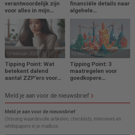
verantwoordelijk zijn
financiële details naar
voor alles in mijn
algehele
waardeketen?’
duurzaamheid ‘
10 februari 2025
10 februari 2025
Tipping Point: Wat
Tipping Point: 3
betekent dalend
maatregelen voor
aantal ZZP’ers voor
goedkopere
financiële planning?
financiering (om te
verduurzamen)
Meld je aan voor de nieuwsbrief
Meld je aan voor de nieuwsbrief
Ontvang waardevolle artikelen, checklists, interviews en
whitepapers in je mailbox.