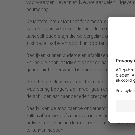
voorwaarden: liever niet. Nieuwe aandelen uitgeven: 
beursgang.
De laatste jaren staat het fenomeen ‘equity carve ou
van de divisie verkoopt die industriële materialen ma
aandeelhouders zijn die op dergelijke afsplitsingen 
juist deze ‘barbaren’ voor hun poorten buiten willen 
Bedrijven kunnen onderdelen afsplitsen en dan doo
Philips die haar lichtdivisie onder de naam Signify e
geheel niet meer waard is dan de som der delen (in 
Voor het afsplitsen van een bedrijfsonderdeel zijn 
waardering beogen, zich meer gaan concentreren op be
de schuldenlast naar beneden brengen.
Daarbij kan de afsplitsende onderneming direct kenb
zullen afbouwen, of aangeven in beginsel een meerd
activiteiten niet in hun kern zijn verbonden, maar 
te kunnen hebben.