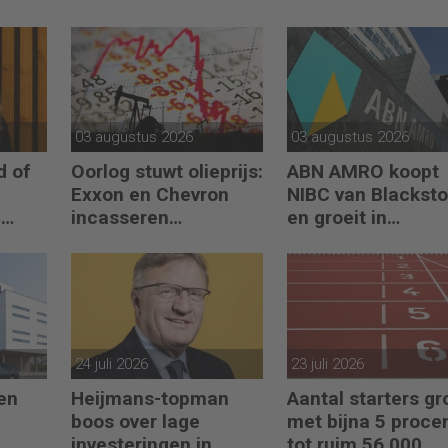
03 augustus 2026
03 augustus 2026
d of
Oorlog stuwt olieprijs:
ABN AMRO koopt
Exxon en Chevron
NIBC van Blackst
-
incasseren
en groeit in
ellen
miljardenwinsten
hypotheken
24 juli 2026
23 juli 2026
en
Heijmans-topman
Aantal starters gr
boos over lage
met bijna 5 proce
investeringen in
tot ruim 56.000