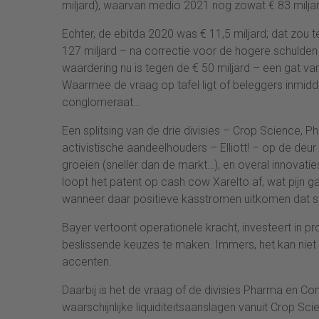
miljard), waarvan medio 2021 nog zowat € 83 miljar
Echter, de ebitda 2020 was € 11,5 miljard; dat zo
127 miljard – na correctie voor de hogere schulde
waardering nu is tegen de € 50 miljard – een gat van
Waarmee de vraag op tafel ligt of beleggers inmidd
conglomeraat…
Een splitsing van de drie divisies – Crop Science, 
activistische aandeelhouders – Elliott! – op de deur
groeien (sneller dan de markt…), en overal innovatie
loopt het patent op cash cow Xarelto af, wat pijn 
wanneer daar positieve kasstromen uitkomen dat sta
Bayer vertoont operationele kracht, investeert in p
beslissende keuzes te maken. Immers, het kan niet
accenten.
Daarbij is het de vraag of de divisies Pharma en Con
waarschijnlijke liquiditeitsaanslagen vanuit Crop S