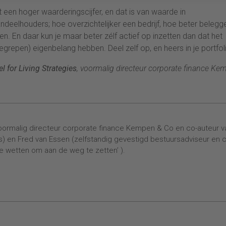
t een hoger waarderingscijfer, en dat is van waarde in
ndeelhouders; hoe overzichtelijker een bedrijf, hoe beter belegg
n. En daar kun je maar beter zélf actief op inzetten dan dat het
grepen) eigenbelang hebben. Deel zelf op, en heers in je portfol
l for Living Strategies
, voormalig directeur corporate finance Ke
oormalig directeur corporate finance Kempen & Co en co-auteur v
s) en Fred van Essen (zelfstandig gevestigd bestuursadviseur en 
he wetten om aan de weg te zetten’ ).