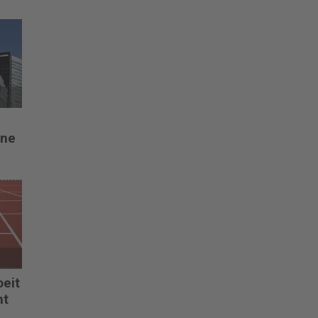
one
oeit
nt