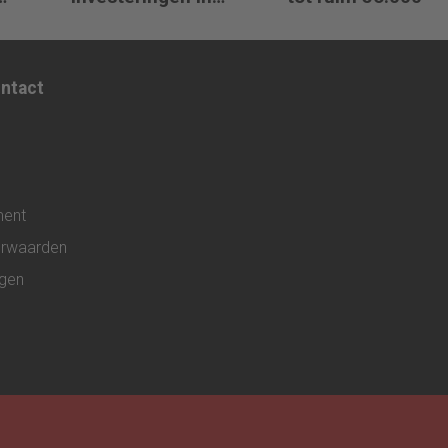
infrastructuur
ontact
ment
rwaarden
ngen