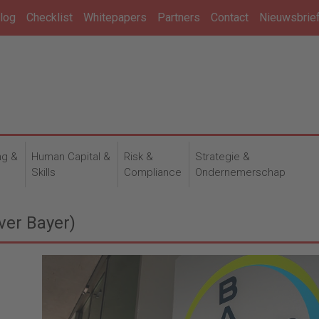
log
Checklist
Whitepapers
Partners
Contact
Nieuwsbrie
ng &
Human Capital &
Risk &
Strategie &
n
Skills
Compliance
Ondernemerschap
ver Bayer)