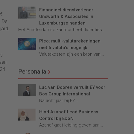
Financieel dienstverlener
 €
Unsworth & Associates in
. De
Luxemburgse handen
jard.
Het Amsterdamse kantoor heeft licenties...
Pleo: multi-valutarekeningen
met 6 valuta’s mogelijk
Valutakosten zijn een bron van...
ls
gaan
024
Personalia
Luc van Dooren verruilt EY voor
Bos Group International
Na acht jaar bij EY...
Hind Azahaf Lead Business
Control bij EDSN
Azahaf gaat leiding geven aan...