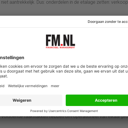
niet aantrekkelijk. Dus: onderdelen in de etalage zetten: verkoop
t’ flink in de belangstelling. Heel recent nog DSM die een fors de
akt. Niet verwonderlijk is dat het frequent activistische
aandringen. Zij willen graag waarde ontsluiten, daar waar bestuur
sluiten. Activisme is geen modegrill – het is een wake-up call.
rverkopen, of ze kunnen onderdelen naar de beurs brengen (bv.
en eigen notering gaf). Dit is natuurlijk relevant op het moment da
het groot heet dat de ‘conglomerate discount’).
verschillende redenen te bedenken. Een bedrijf kan een hogere
paalde activiteiten, kapitaal willen vrijspelen voor groei, of a
aar maken het belang in de te verzelfstandigen divisie geheel te
erheidsbelang aan te willen houden. Dat laatste kan als de sepa
nog voldoende raakvlakken hebben om operationeel van elkaar prof