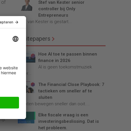
 of
Stef van Kester senior
controller bij Only
Entrepreneurs
el
Stef van Kester is gestart...
ders
Whitepapers
Hoe AI toe te passen binnen
finance in 2026
t het
AI is geen toekomstmuziek
meer...
The Financial Close Playbook: 7
ctief
tactieken om sneller af te
sluiten
Markten bewegen sneller dan ooit....
rate
Elke fiscale vraag is een
ijt
investeringsbeslissing. Dat is
het probleem.