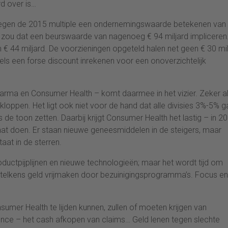
d over is…
u tegen de 2015 multiple een ondernemingswaarde betekenen van
n zou dat een beurswaarde van nagenoeg € 94 miljard impliceren
 € 44 miljard. De voorzieningen opgeteld halen net geen € 30 mil
els een forse discount inrekenen voor een onoverzichtelijk
Pharma en Consumer Health – komt daarmee in het vizier. Zeker a
 kloppen. Het ligt ook niet voor de hand dat alle divisies 3%-5% 
s de toon zetten. Daarbij krijgt Consumer Health het lastig – in 2
gaat doen. Er staan nieuwe geneesmiddelen in de steigers, maar
at in de sterren.
roductpijplijnen en nieuwe technologieën; maar het wordt tijd om
 telkens geld vrijmaken door bezuinigingsprogramma’s. Focus en
sumer Health te lijden kunnen, zullen of moeten krijgen van
cience – het cash afkopen van claims… Geld lenen tegen slechte