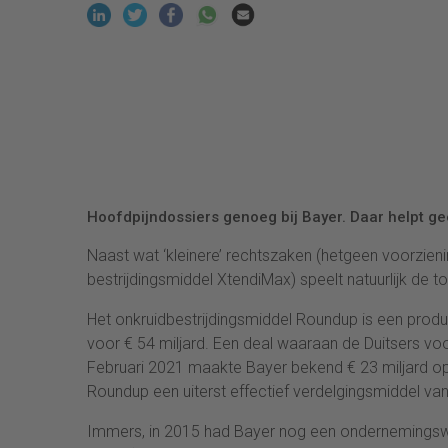
Hoofdpijndossiers genoeg bij Bayer. Daar helpt g
Naast wat ‘kleinere’ rechtszaken (hetgeen voorzi
bestrijdingsmiddel XtendiMax) speelt natuurlijk de 
Het onkruidbestrijdingsmiddel Roundup is een produ
voor € 54 miljard. Een deal waaraan de Duitsers vo
Februari 2021 maakte Bayer bekend € 23 miljard opzi
Roundup een uiterst effectief verdelgingsmiddel va
Immers, in 2015 had Bayer nog een ondernemingswaa