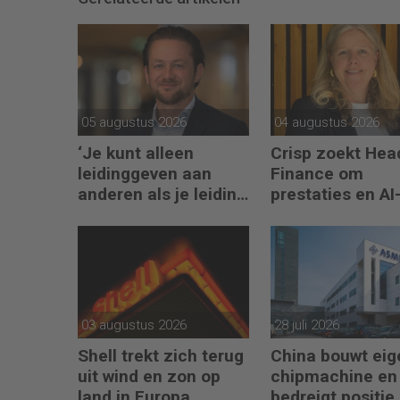
05 augustus 2026
04 augustus 2026
‘Je kunt alleen
Crisp zoekt Hea
leidinggeven aan
Finance om
anderen als je leiding
prestaties en AI
kunt geven aan
gebruik te versn
jezelf’
03 augustus 2026
28 juli 2026
Shell trekt zich terug
China bouwt eig
uit wind en zon op
chipmachine en
land in Europa
bedreigt positie