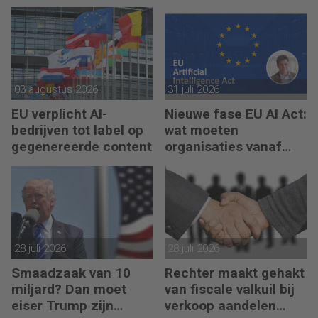
recordhoogte
03 augustus 2026
31 juli 2026
EU verplicht AI-
Nieuwe fase EU AI Act:
bedrijven tot label op
wat moeten
gegenereerde content
organisaties vanaf
augustus 2026
regelen?
28 juli 2026
28 juli 2026
Smaadzaak van 10
Rechter maakt gehakt
miljard? Dan moet
van fiscale valkuil bij
eiser Trump zijn
verkoop aandelen