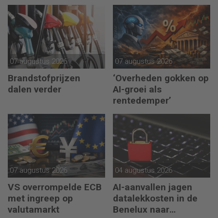
07 augustus 2026
07 augustus 2026
Brandstofprijzen
‘Overheden gokken op
dalen verder
AI-groei als
rentedemper’
07 augustus 2026
04 augustus 2026
VS overrompelde ECB
AI-aanvallen jagen
met ingreep op
datalekkosten in de
valutamarkt
Benelux naar