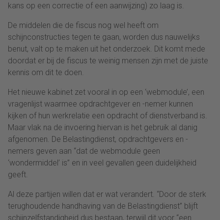
kans op een correctie of een aanwijzing) zo laag is.
De middelen die de fiscus nog wel heeft om
schijnconstructies tegen te gaan, worden dus nauwelijks
benut, valt op te maken uit het onderzoek. Dit komt mede
doordat er bij de fiscus te weinig mensen zijn met de juiste
kennis om dit te doen.
Het nieuwe kabinet zet vooral in op een ‘webmodule’, een
vragenlijst waarmee opdrachtgever en -nemer kunnen
kijken of hun werkrelatie een opdracht of dienstverband is.
Maar vlak na de invoering hiervan is het gebruik al danig
afgenomen. De Belastingdienst, opdrachtgevers en -
nemers geven aan “dat de webmodule geen
‘wondermiddel’ is” en in veel gevallen geen duidelijkheid
geeft.
Al deze partijen willen dat er wat verandert. “Door de sterk
terughoudende handhaving van de Belastingdienst” blijft
schijnzelfstandigheid dus bestaan, terwijl dit voor “een