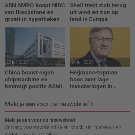
ABN AMRO koopt NIBC
Shell trekt zich terug
van Blackstone en
uit wind en zon op
groeit in hypotheken
land in Europa
28 juli 2026
24 juli 2026
China bouwt eigen
Heijmans-topman
chipmachine en
boos over lage
bedreigt positie ASML
investeringen in
infrastructuur
Meld je aan voor de nieuwsbrief
Meld je aan voor de nieuwsbrief
Ontvang waardevolle artikelen, checklists, interviews en
whitepapers in je mailbox.