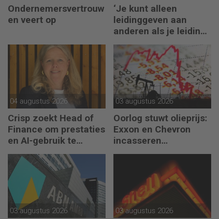
Ondernemersvertrouw
‘Je kunt alleen
en veert op
leidinggeven aan
anderen als je leiding
kunt geven aan jezelf’
04 augustus 2026
03 augustus 2026
Crisp zoekt Head of
Oorlog stuwt olieprijs:
Finance om prestaties
Exxon en Chevron
en AI-gebruik te
incasseren
versnellen
miljardenwinsten
03 augustus 2026
03 augustus 2026