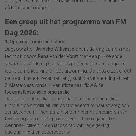
datagedreven werken de basis vormen voor de finance-
afdeling van morgen.
Een greep uit het programma van FM
Dag 2026:
1. Opening: Forge the Future
Dagvoorzitter
Janneke Willemse
opent de dag samen met
technofilosoof
Rens van der Vorst
met een prikkelende
keynote over de impact van exponentiële technologie op
werk, samenwerking en besluitvorming. De sessie zet direct
de toon: finance verandert en jij kunt die verandering sturen.
2. Masterclass ronde 1: Van frictie naar flow & de
toekomstbestendige organisatie
De eerste masterclassronde laat zien hoe de financiële
functie zich ontwikkelt van controlecentrum naar strategisch
zenuwcentrum. Thema’s zijn onder meer het integreren van
technologie en data in processen en hoe organisaties
wendbaar blijven in een landschap van regelgeving,
duurzaamheid en cybersecurity.