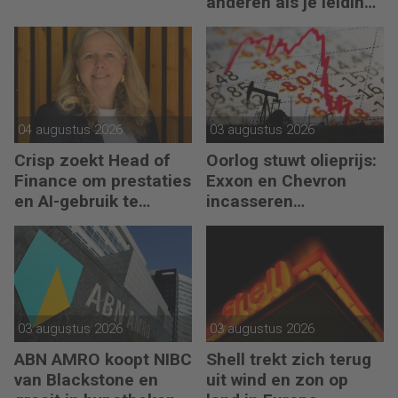
anderen als je leiding
kunt geven aan jezelf’
04 augustus 2026
03 augustus 2026
Crisp zoekt Head of
Oorlog stuwt olieprijs:
Finance om prestaties
Exxon en Chevron
en AI-gebruik te
incasseren
versnellen
miljardenwinsten
03 augustus 2026
03 augustus 2026
ABN AMRO koopt NIBC
Shell trekt zich terug
van Blackstone en
uit wind en zon op