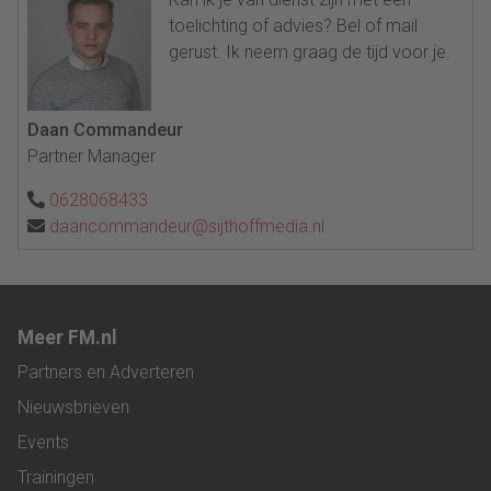
toelichting of advies? Bel of mail
gerust. Ik neem graag de tijd voor je.
Daan Commandeur
Partner Manager
0628068433
daancommandeur@sijthoffmedia.nl
Meer FM.nl
Partners en Adverteren
Nieuwsbrieven
Events
Trainingen