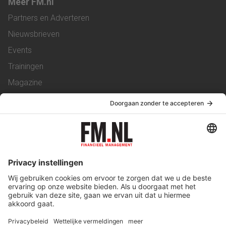
Meer FM.nl
Partners en Adverteren
Nieuwsbrieven
Events
Trainingen
Magazine
Vacatures
Service & Contact
Contact
Over ons
Werken bij ons
Privacy Statement
Algemene Voorwaarden
Privacyinstellingen