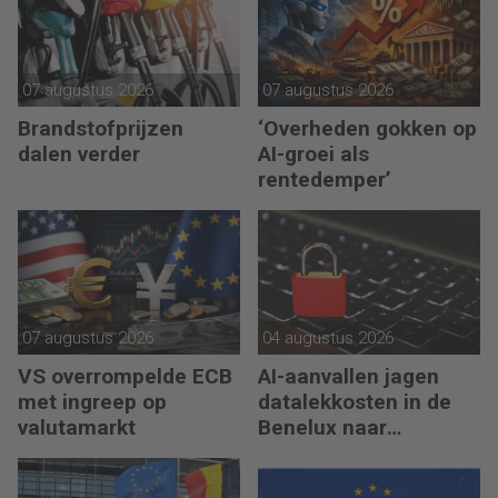
07 augustus 2026
07 augustus 2026
Brandstofprijzen
‘Overheden gokken op
dalen verder
AI-groei als
rentedemper’
07 augustus 2026
04 augustus 2026
VS overrompelde ECB
AI-aanvallen jagen
met ingreep op
datalekkosten in de
valutamarkt
Benelux naar
recordhoogte