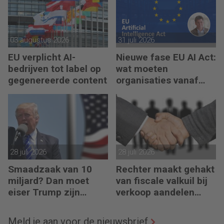
03 augustus 2026
31 juli 2026
EU verplicht AI-
Nieuwe fase EU AI Act:
bedrijven tot label op
wat moeten
gegenereerde content
organisaties vanaf
augustus 2026
regelen?
28 juli 2026
28 juli 2026
Smaadzaak van 10
Rechter maakt gehakt
miljard? Dan moet
van fiscale valkuil bij
eiser Trump zijn
verkoop aandelen
boeken laten zien
door oprichters
Meld je aan voor de nieuwsbrief