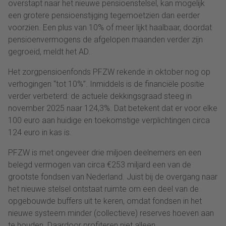
overstapt naar het nieuwe pensioenstelsel, kan mogelijk
een grotere pensioenstijging tegemoetzien dan eerder
voorzien. Een plus van 10% of meer lijkt haalbaar, doordat
pensioenvermogens de afgelopen maanden verder zijn
gegroeid, meldt het AD.
Het zorgpensioenfonds PFZW rekende in oktober nog op
verhogingen “tot 10%”. Inmiddels is de financiële positie
verder verbeterd: de actuele dekkingsgraad steeg in
november 2025 naar 124,3%. Dat betekent dat er voor elke
100 euro aan huidige en toekomstige verplichtingen circa
124 euro in kas is.
PFZW is met ongeveer drie miljoen deelnemers en een
belegd vermogen van circa €253 miljard een van de
grootste fondsen van Nederland. Juist bij de overgang naar
het nieuwe stelsel ontstaat ruimte om een deel van de
opgebouwde buffers uit te keren, omdat fondsen in het
nieuwe systeem minder (collectieve) reserves hoeven aan
te houden. Daardoor profiteren niet alleen