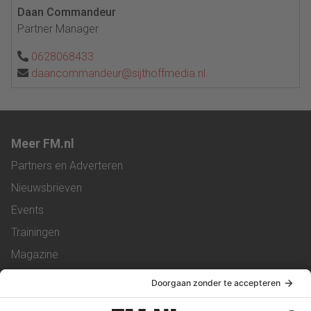
Daan Commandeur
Partner Manager
0628068433
daancommandeur@sijthoffmedia.nl
Meer FM.nl
Partners en Adverteren
Nieuwsbrieven
Events
Trainingen
Magazine
Vacatures
Service & Contact