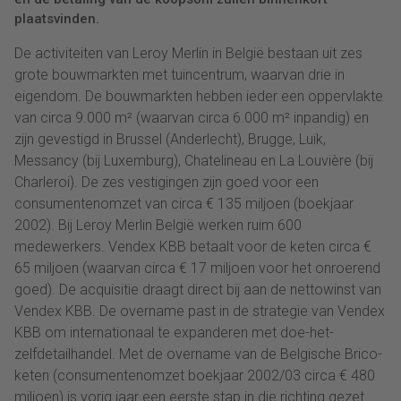
plaatsvinden.
De activiteiten van Leroy Merlin in België bestaan uit zes
grote bouwmarkten met tuincentrum, waarvan drie in
eigendom. De bouwmarkten hebben ieder een oppervlakte
van circa 9.000 m² (waarvan circa 6.000 m² inpandig) en
zijn gevestigd in Brussel (Anderlecht), Brugge, Luik,
Messancy (bij Luxemburg), Chatelineau en La Louvière (bij
Charleroi). De zes vestigingen zijn goed voor een
consumentenomzet van circa € 135 miljoen (boekjaar
2002). Bij Leroy Merlin België werken ruim 600
medewerkers. Vendex KBB betaalt voor de keten circa €
65 miljoen (waarvan circa € 17 miljoen voor het onroerend
goed). De acquisitie draagt direct bij aan de nettowinst van
Vendex KBB. De overname past in de strategie van Vendex
KBB om internationaal te expanderen met doe-het-
zelfdetailhandel. Met de overname van de Belgische Brico-
keten (consumentenomzet boekjaar 2002/03 circa € 480
miljoen) is vorig jaar een eerste stap in die richting gezet.