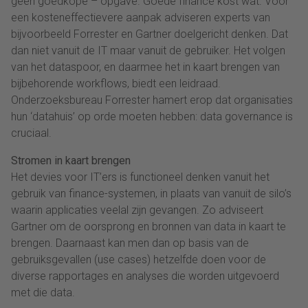
geen goedkope – opgave. Goede finance kost wat. Voor
een kosteneffectievere aanpak adviseren experts van
bijvoorbeeld Forrester en Gartner doelgericht denken. Dat
dan niet vanuit de IT maar vanuit de gebruiker. Het volgen
van het dataspoor, en daarmee het in kaart brengen van
bijbehorende workflows, biedt een leidraad.
Onderzoeksbureau Forrester hamert erop dat organisaties
hun ‘datahuis’ op orde moeten hebben: data governance is
cruciaal.
Stromen in kaart brengen
Het devies voor IT’ers is functioneel denken vanuit het
gebruik van finance-systemen, in plaats van vanuit de silo’s
waarin applicaties veelal zijn gevangen. Zo adviseert
Gartner om de oorsprong en bronnen van data in kaart te
brengen. Daarnaast kan men dan op basis van de
gebruiksgevallen (use cases) hetzelfde doen voor de
diverse rapportages en analyses die worden uitgevoerd
met die data.