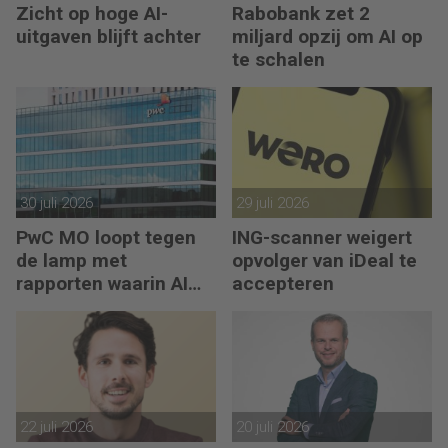
Zicht op hoge AI-
Rabobank zet 2
uitgaven blijft achter
miljard opzij om AI op
te schalen
30 juli 2026
29 juli 2026
PwC MO loopt tegen
ING-scanner weigert
de lamp met
opvolger van iDeal te
rapporten waarin AI
accepteren
erop los liegt
22 juli 2026
20 juli 2026