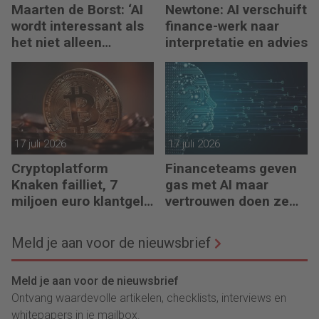
Maarten de Borst: ‘AI
Newtone: AI verschuift
wordt interessant als
finance-werk naar
het niet alleen
interpretatie en advies
meedenkt, maar ook
bouwt’
17 juli 2026
17 juli 2026
Cryptoplatform
Financeteams geven
Knaken failliet, 7
gas met AI maar
miljoen euro klantgeld
vertrouwen doen ze
ontbreekt
het niet
Meld je aan voor de nieuwsbrief
Meld je aan voor de nieuwsbrief
Ontvang waardevolle artikelen, checklists, interviews en
whitepapers in je mailbox.