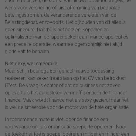
andere bedrijven, de komst van nieuwe boekhoudregels, de
wens voor versnelling of juist afremming van bepaalde
betalingsstromen, de veranderende vereisten van de
Belastingdienst, enzovoorts. Het bijhouden van dit alles is
geen sinecure. Daarbij is het herzien, koppelen en
optimaliseren van de lappendeken aan finance-applicaties
een precaire operatie, waarmee ogenschijnlijk niet altijd
glorie valt te behalen.
Niet sexy, wel smeerolie
Maar schijn bedriegt! Een geheel nieuwe toepassing
realiseren, kan zeker fraai staan op het CV van betrokken
IT’ers. De vraag is echter of dat de business net zoveel
oplevert als het aanpakken van inefficiëntie in de IT onder
finance. Vaak wordt finance niet als sexy gezien, maar het
is wel de smeerolie voor de motor van de hele organisatie.
In toenemende mate is vlot lopende finance een
voorwaarde om als organisatie soepel te opereren. Naar
de toekomst toe is soepel opereren minder en minder een