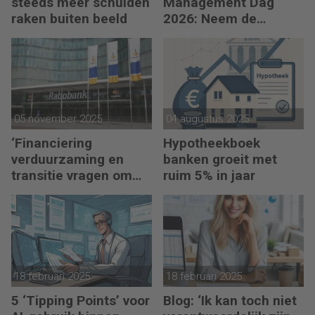
steeds meer schulden
Management Dag
raken buiten beeld
2026: Neem de
toekomst in eigen
hand
05 november 2025
04 augustus 2025
‘Financiering
Hypotheekboek
verduurzaming en
banken groeit met
transitie vragen om
ruim 5% in jaar
minder regels’
18 februari 2025
18 februari 2025
5 ‘Tipping Points’ voor
Blog: ‘Ik kan toch niet