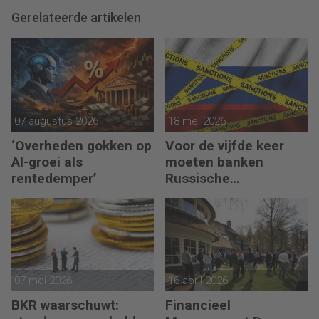
Gerelateerde artikelen
07 augustus 2026
18 mei 2026
‘Overheden gokken op
Voor de vijfde keer
AI-groei als
moeten banken
rentedemper’
Russische
bankgegoeden
melden
07 mei 2026
16 april 2026
BKR waarschuwt:
Financieel