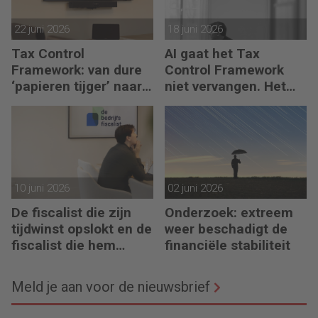
22 juni 2026
18 juni 2026
Tax Control
AI gaat het Tax
Framework: van dure
Control Framework
‘papieren tijger’ naar
niet vervangen. Het
digitaal stuurmiddel
maakt de fiscalist die
kan doorvragen alleen
maar belangrijker
10 juni 2026
02 juni 2026
De fiscalist die zijn
Onderzoek: extreem
tijdwinst opslokt en de
weer beschadigt de
fiscalist die hem
financiële stabiliteit
doorgeeft
Meld je aan voor de nieuwsbrief