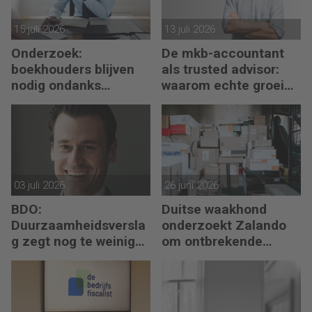
15 juli 2026
13 juli 2026
Onderzoek:
De mkb-accountant
boekhouders blijven
als trusted advisor:
nodig ondanks
waarom echte groei
boekhoudsoftware
begint met reflectie
03 juli 2026
26 juni 2026
BDO:
Duitse waakhond
Duurzaamheidsversla
onderzoekt Zalando
g zegt nog te weinig
om ontbrekende
over waarde en risico’s
transactie in
jaarrekening