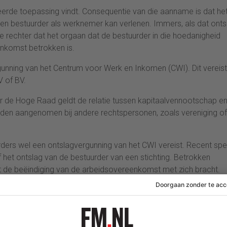
rde toepassing vindt. Consequentie van die aanname is dat he
en bestuurder als werknemer kan verlenen. Immers, als dat onts
t de rechter dat het orgaan dat de bestuurder in die hoedanigheid
enkomst betrokken is.
unning van het Centrum voor Werk en Inkomen (CWI). Dit vereis
V of BV.
 de Hoge Raad geldt de relatie tussen kapitaalvennootschap e
orden aangenomen bij andere rechtspersonen, zoals vereniging of
rders wel een ontslagvergunning van het CWI vereist. Recent sp
f het ontslag van de bestuurder van een stichting. Betrokken
iet de beëindiging van de arbeidsovereenkomst met zich bracht.
 is of de leer van de Hoge Raad één op één op de positie van 
 is veel voor te zeggen, omdat de aard van de dubbele
n niet verschilt wanneer die rechtspersoon een BV of een veren