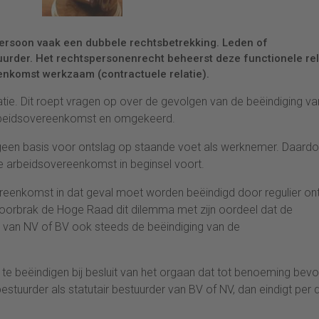
ersoon vaak een dubbele rechtsbetrekking. Leden of
rder. Het rechtspersonenrecht beheerst deze functionele rel
enkomst werkzaam (contractuele relatie).
latie. Dit roept vragen op over de gevolgen van de beëindiging v
 arbeidsovereenkomst en omgekeerd.
 geen basis voor ontslag op staande voet als werknemer. Daard
de arbeidsovereenkomst in beginsel voort.
eenkomst in dat geval moet worden beëindigd door regulier on
 doorbrak de Hoge Raad dit dilemma met zijn oordeel dat de
er van NV of BV ook steeds de beëindiging van de
jde te beëindigen bij besluit van het orgaan dat tot benoeming bev
stuurder als statutair bestuurder van BV of NV, dan eindigt per 