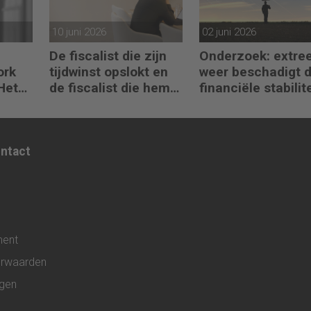
10 juni 2026
02 juni 2026
De fiscalist die zijn
Onderzoek: extre
ork
tijdwinst opslokt en
weer beschadigt 
Het
de fiscalist die hem
financiële stabilite
st die
doorgeeft
ontact
ment
rwaarden
ngen