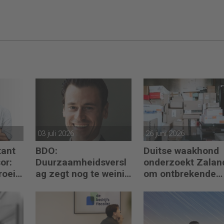
03 juli 2026
26 juni 2026
ant
BDO:
Duitse waakhond
or:
Duurzaamheidsversl
onderzoekt Zalan
roei
ag zegt nog te weinig
om ontbrekende
ctie
over waarde en
transactie in
risico’s
jaarrekening