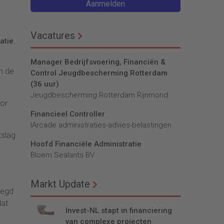
Aanmelden
Vacatures
atie.
Manager Bedrijfsvoering, Financiën &
an de
Control Jeugdbescherming Rotterdam
(36 uur)
Jeugdbescherming Rotterdam Rijnmond
oor
Financieel Controller
lArcade administraties-advies-belastingen
tslag
Hoofd Financiële Administratie
Bloem Sealants BV
Markt Update
oegd
dat
Invest-NL stapt in financiering
van complexe projecten