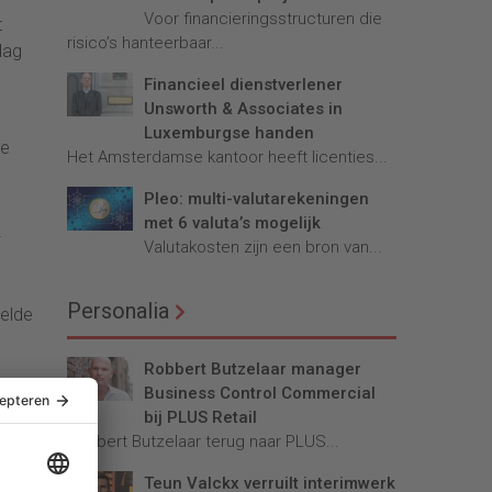
Voor financieringsstructuren die
t
risico’s hanteerbaar...
lag
Financieel dienstverlener
Unsworth & Associates in
Luxemburgse handen
te
Het Amsterdamse kantoor heeft licenties...
Pleo: multi-valutarekeningen
n
met 6 valuta’s mogelijk
Valutakosten zijn een bron van...
Personalia
eelde
Robbert Butzelaar manager
Business Control Commercial
de
bij PLUS Retail
Robbert Butzelaar terug naar PLUS...
iging
Teun Valckx verruilt interimwerk