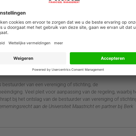
m dat voor het ontslag uit de arbeidsverhouding de werkgever
 heeft.
enkomst eindigt op het moment van het ontslag van de bestuur
beidsovereenkomst werkzame bestuurder van een vereniging of
atie niet tevens kwalificeert als reden voor ontslag op staande 
enden voor een ontslagvergunning. Mogelijk is ook de
ntonrechter.
s bestuurder van een vereniging of stichting, de
eëindiging. Veel pleit voor aanpassing van de regeling, waarbij h
apt bij het ontslag van de bestuurder van vereniging of stichtin
ernemingsrecht aan de Universiteit Maastricht en partner bij Berk