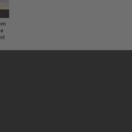
em
de
it