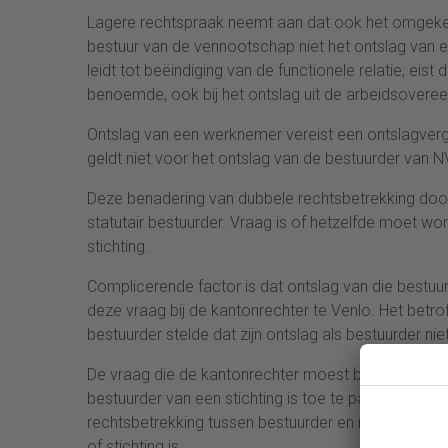
Lagere rechtspraak neemt aan dat ook het omgekee
bestuur van de vennootschap niet het ontslag van e
leidt tot beëindiging van de functionele relatie, eis
benoemde, ook bij het ontslag uit de arbeidsovere
Ontslag van een werknemer vereist een ontslagverg
geldt niet voor het ontslag van de bestuurder van N
Deze benadering van dubbele rechtsbetrekking door
statutair bestuurder. Vraag is of hetzelfde moet w
stichting.
Complicerende factor is dat ontslag van die bestuu
deze vraag bij de kantonrechter te Venlo. Het betro
bestuurder stelde dat zijn ontslag als bestuurder n
De vraag die de kantonrechter moest beantwoorden
bestuurder van een stichting is toe te passen. Daar
rechtsbetrekking tussen bestuurder en rechtspersoo
of stichting is.