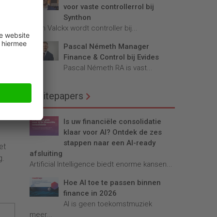
voor vaste controllerrol bij
Synthon
Teun Valckx wordt controller bij...
Pascal Németh Manager
der
Finance & Control bij Evides
Pascal Németh RA is vast...
voet,
Whitepapers
Is uw financiële consolidatie
klaar voor AI? Ontdek de zes
stappen naar een AI-ready
et
afsluiting
g.
Artificial Intelligence biedt enorme kansen...
Hoe AI toe te passen binnen
finance in 2026
AI is geen toekomstmuziek
meer...