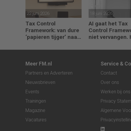
22 juni 2026
18 juni 2026
Tax Control
AI gaat het Tax
Framework: van dure
Control Framew
‘papieren tijger’ naar
niet vervangen. 
digitaal stuurmiddel
maakt de fiscali
kan doorvragen
alleen maar
belangrijker
Meer FM.nl
Service & C
Partners en Adverteren
Contact
Nieuwsbrieven
Over ons
Events
Werken bij ons
Trainingen
Privacy State
Magazine
Algemene Voo
Vacatures
Privacyinstelli