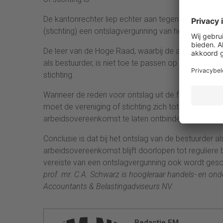
De kantonrechter liep echter aan tegen het problee
(stichting) een ontslagvergunning van het CWI nodig
De leer van de Hoge Raad, waarbij de arbeidsovere
als bestuurder, is niet toe te passen op de op ar
stichting.
Wanneer de reden voor ontslag uit de functionele rel
moet de vereniging of stichting zich tot het CWI w
arbeidsovereenkomst te laten ontbinden door de ka
Conclusie is dat bij het ontslag van de bestuurder al
arbeidsovereenkomst blijft doorlopen tot reguliere b
vereiste van een ontslagvergunning ook wordt geschr
prof. mr. C.A. Schwarz is hoogleraar handels- en ond
Accountants & Belastingadviseurs NV.
Redactie FM