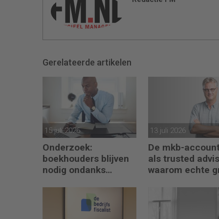
Gerelateerde artikelen
15 juli 2026
13 juli 2026
Onderzoek:
De mkb-account
boekhouders blijven
als trusted advis
nodig ondanks
waarom echte g
boekhoudsoftware
begint met refle