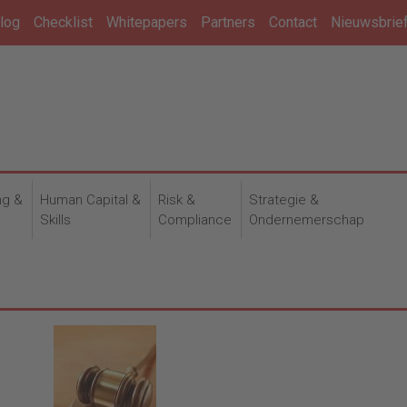
log
Checklist
Whitepapers
Partners
Contact
Nieuwsbrie
ng &
Human Capital &
Risk &
Strategie &
n
Skills
Compliance
Ondernemerschap