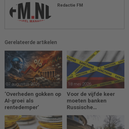
Redactie FM
Gerelateerde artikelen
07 augustus 2026
18 mei 2026
‘Overheden gokken op
Voor de vijfde keer
AI-groei als
moeten banken
rentedemper’
Russische
bankgegoeden
melden