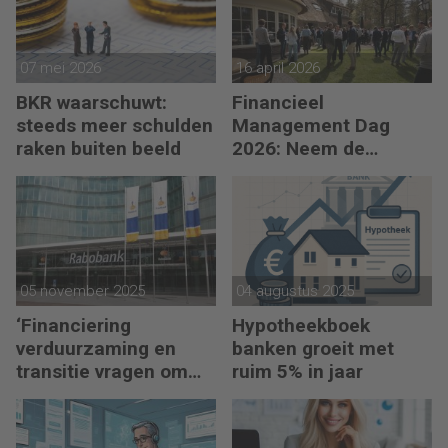
07 mei 2026
16 april 2026
BKR waarschuwt:
Financieel
steeds meer schulden
Management Dag
raken buiten beeld
2026: Neem de
toekomst in eigen
hand
05 november 2025
04 augustus 2025
‘Financiering
Hypotheekboek
verduurzaming en
banken groeit met
transitie vragen om
ruim 5% in jaar
minder regels’