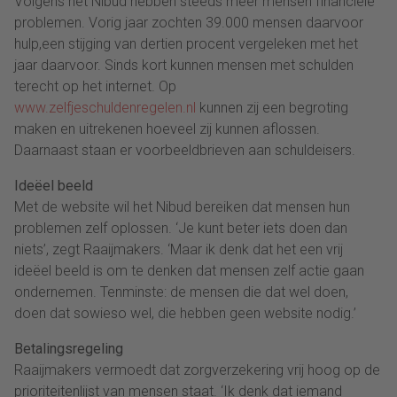
Volgens het Nibud hebben steeds meer mensen financiële
problemen. Vorig jaar zochten 39.000 mensen daarvoor
hulp,een stijging van dertien procent vergeleken met het
jaar daarvoor. Sinds kort kunnen mensen met schulden
terecht op het internet. Op
www.zelfjeschuldenregelen.nl
kunnen zij een begroting
maken en uitrekenen hoeveel zij kunnen aflossen.
Daarnaast staan er voorbeeldbrieven aan schuldeisers.
Ideëel beeld
Met de website wil het Nibud bereiken dat mensen hun
problemen zelf oplossen. ‘Je kunt beter iets doen dan
niets’, zegt Raaijmakers. ‘Maar ik denk dat het een vrij
ideëel beeld is om te denken dat mensen zelf actie gaan
ondernemen. Tenminste: de mensen die dat wel doen,
doen dat sowieso wel, die hebben geen website nodig.’
Betalingsregeling
Raaijmakers vermoedt dat zorgverzekering vrij hoog op de
prioriteitenlijst van mensen staat. ‘Ik denk dat iemand