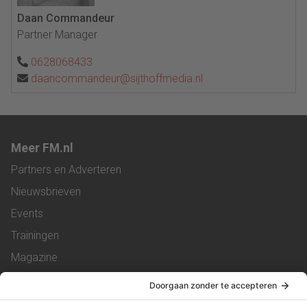
Daan Commandeur
Partner Manager
0628068433
daancommandeur@sijthoffmedia.nl
Meer FM.nl
Partners en Adverteren
Nieuwsbrieven
Events
Trainingen
Magazine
Vacatures
Service & Contact