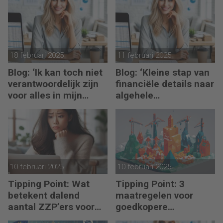
hand
18 februari 2025
11 februari 2025
Blog: ‘Ik kan toch niet
Blog: ‘Kleine stap van
verantwoordelijk zijn
financiële details naar
voor alles in mijn
algehele
waardeketen?’
duurzaamheid ‘
10 februari 2025
10 februari 2025
Tipping Point: Wat
Tipping Point: 3
betekent dalend
maatregelen voor
aantal ZZP’ers voor
goedkopere
financiële planning?
financiering (om te