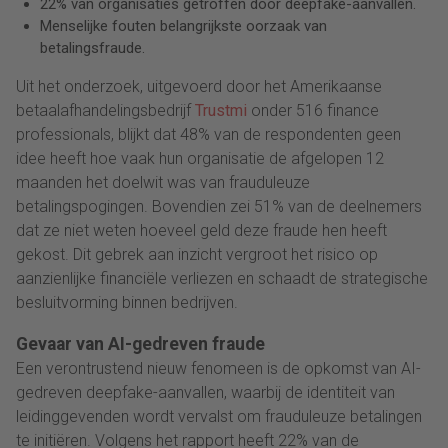
22% van organisaties getroffen door deepfake-aanvallen.
Menselijke fouten belangrijkste oorzaak van
betalingsfraude.
Uit het onderzoek, uitgevoerd door het Amerikaanse
betaalafhandelingsbedrijf
Trustmi
onder 516 finance
professionals, blijkt dat 48% van de respondenten geen
idee heeft hoe vaak hun organisatie de afgelopen 12
maanden het doelwit was van frauduleuze
betalingspogingen. Bovendien zei 51% van de deelnemers
dat ze niet weten hoeveel geld deze fraude hen heeft
gekost. Dit gebrek aan inzicht vergroot het risico op
aanzienlijke financiële verliezen en schaadt de strategische
besluitvorming binnen bedrijven.
Gevaar van AI-gedreven fraude
Een verontrustend nieuw fenomeen is de opkomst van AI-
gedreven deepfake-aanvallen, waarbij de identiteit van
leidinggevenden wordt vervalst om frauduleuze betalingen
te initiëren. Volgens het rapport heeft 22% van de