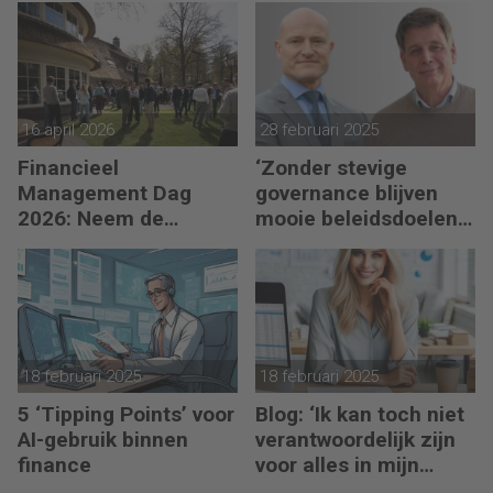
16 april 2026
28 februari 2025
Financieel
‘Zonder stevige
Management Dag
governance blijven
2026: Neem de
mooie beleidsdoelen
toekomst in eigen
snel steken in goede
hand
voornemens.’
18 februari 2025
18 februari 2025
5 ‘Tipping Points’ voor
Blog: ‘Ik kan toch niet
AI-gebruik binnen
verantwoordelijk zijn
finance
voor alles in mijn
waardeketen?’