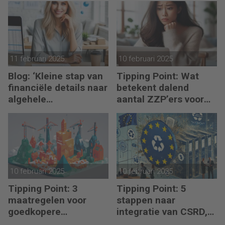
11 februari 2025
10 februari 2025
Blog: ‘Kleine stap van
Tipping Point: Wat
financiële details naar
betekent dalend
algehele
aantal ZZP’ers voor
duurzaamheid ‘
financiële planning?
10 februari 2025
10 februari 2025
Tipping Point: 3
Tipping Point: 5
maatregelen voor
stappen naar
goedkopere
integratie van CSRD,
financiering (om te
CSDDD en Taxonomie