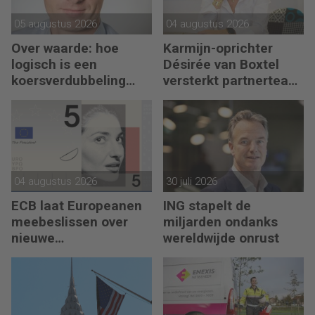
05 augustus 2026
04 augustus 2026
Over waarde: hoe
Karmijn-oprichter
logisch is een
Désirée van Boxtel
koersverdubbeling
versterkt partnerteam
eigenlijk?
CFO Capabel
04 augustus 2026
30 juli 2026
ECB laat Europeanen
ING stapelt de
meebeslissen over
miljarden ondanks
nieuwe
wereldwijde onrust
eurobankbiljetten