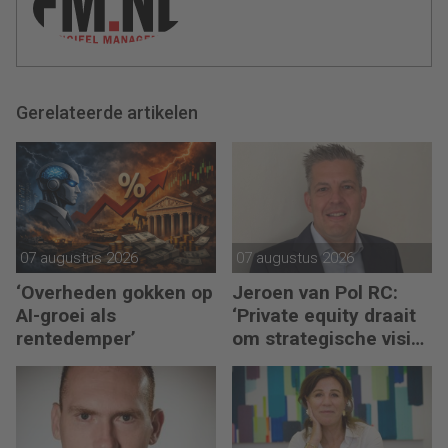
Gerelateerde artikelen
07 augustus 2026
07 augustus 2026
‘Overheden gokken op
Jeroen van Pol RC:
AI-groei als
‘Private equity draait
rentedemper’
om strategische visie
én operational
excellence’