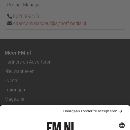
Partner Manager
0628068433
daancommandeur@sijthoffmedia.nl
Meer FM.nl
Partners en Adverteren
Nieuwsbrieven
Events
Trainingen
Magazine
Vacatures
Service & Contact
Contact