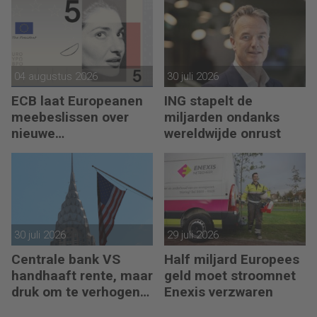
04 augustus 2026
30 juli 2026
ECB laat Europeanen
ING stapelt de
meebeslissen over
miljarden ondanks
nieuwe
wereldwijde onrust
eurobankbiljetten
30 juli 2026
29 juli 2026
Centrale bank VS
Half miljard Europees
handhaaft rente, maar
geld moet stroomnet
druk om te verhogen
Enexis verzwaren
neemt toe