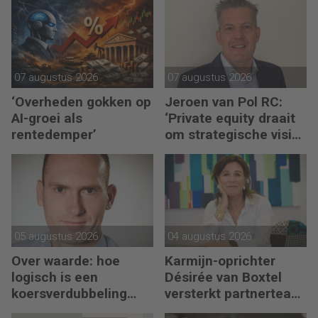
07 augustus 2026
07 augustus 2026
‘Overheden gokken op
Jeroen van Pol RC:
AI-groei als
‘Private equity draait
rentedemper’
om strategische visie
én operational
excellence’
05 augustus 2026
04 augustus 2026
Over waarde: hoe
Karmijn-oprichter
logisch is een
Désirée van Boxtel
koersverdubbeling
versterkt partnerteam
eigenlijk?
CFO Capabel