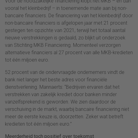
Voor de noodzakelijke financiering klopt het MKB – en dan
vooral het kleinbedrijf – in toenemende mate aan bij non-
bancaire financiers. De financiering van het kleinbedrijf door
non-bancaire financiers is afgelopen jaar met 21 procent
gestegen ten opzichte van 2021, terwijl het totaal aantal
nieuwe verstrekkingen is gedaald, zo blijkt uit onderzoek
van Stichting MKB Financiering. Momenteel verzorgen
alternatieve financiers al 27 procent van alle MKB-kredieten
tot één miljoen euro.
52 procent van de ondervraagde ondernemers vindt de
bank niet langer het beste adres voor financiële
dienstverlening. Mannaerts: “Bedrijven ervaren dat het
verstrekken van zakelijk krediet door banken minder
vanzelfsprekend is geworden. We zien daardoor de
verschuiving in de markt, waarbij bancaire financiering niet
meer de eerste keuze is, doorzetten. Zeker wat betreft
kredieten tot één miljoen euro.”
Meerderheid toch positief over toekomst