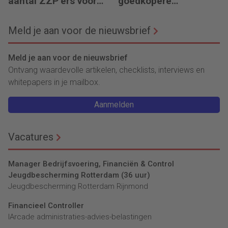
aantal ZZP’ers voor
goedkopere
financiële planning?
financiering (om te
verduurzamen)
Meld je aan voor de nieuwsbrief
Meld je aan voor de nieuwsbrief
Ontvang waardevolle artikelen, checklists, interviews en
whitepapers in je mailbox.
Aanmelden
Vacatures
Manager Bedrijfsvoering, Financiën & Control
Jeugdbescherming Rotterdam (36 uur)
Jeugdbescherming Rotterdam Rijnmond
Financieel Controller
lArcade administraties-advies-belastingen