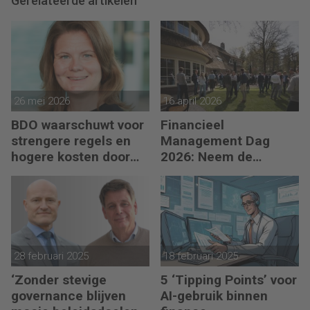
Gerelateerde artikelen
26 mei 2026
16 april 2026
BDO waarschuwt voor
Financieel
strengere regels en
Management Dag
hogere kosten door
2026: Neem de
uitgestelde schade
toekomst in eigen
hand
28 februari 2025
18 februari 2025
‘Zonder stevige
5 ‘Tipping Points’ voor
governance blijven
AI-gebruik binnen