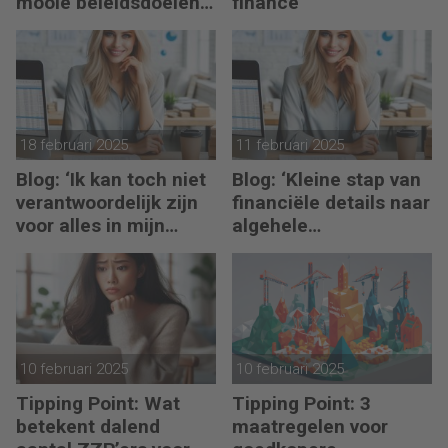
mooie beleidsdoelen
finance
snel steken in goede
voornemens.’
18 februari 2025
11 februari 2025
Blog: ‘Ik kan toch niet
Blog: ‘Kleine stap van
verantwoordelijk zijn
financiële details naar
voor alles in mijn
algehele
waardeketen?’
duurzaamheid ‘
10 februari 2025
10 februari 2025
Tipping Point: Wat
Tipping Point: 3
betekent dalend
maatregelen voor