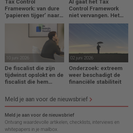
Tax Control
AI gaat het Tax
Framework: van dure
Control Framework
‘papieren tijger’ naar
niet vervangen. Het
digitaal stuurmiddel
maakt de fiscalist die
kan doorvragen alleen
maar belangrijker
10 juni 2026
02 juni 2026
De fiscalist die zijn
Onderzoek: extreem
tijdwinst opslokt en de
weer beschadigt de
fiscalist die hem
financiële stabiliteit
doorgeeft
Meld je aan voor de nieuwsbrief
Meld je aan voor de nieuwsbrief
Ontvang waardevolle artikelen, checklists, interviews en
whitepapers in je mailbox.