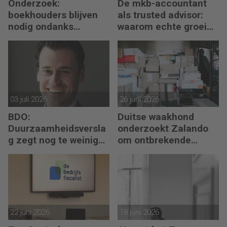
Onderzoek:
De mkb-accountant
boekhouders blijven
als trusted advisor:
nodig ondanks
waarom echte groei
boekhoudsoftware
begint met reflectie
03 juli 2026
26 juni 2026
BDO:
Duitse waakhond
Duurzaamheidsversla
onderzoekt Zalando
g zegt nog te weinig
om ontbrekende
over waarde en risico’s
transactie in
jaarrekening
22 juni 2026
18 juni 2026