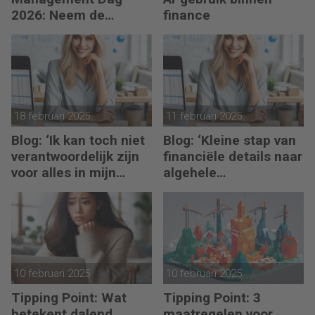
2026: Neem de
finance
toekomst in eigen
hand
18 februari 2025
11 februari 2025
Blog: ‘Ik kan toch niet
Blog: ‘Kleine stap van
verantwoordelijk zijn
financiële details naar
voor alles in mijn
algehele
waardeketen?’
duurzaamheid ‘
10 februari 2025
10 februari 2025
Tipping Point: Wat
Tipping Point: 3
betekent dalend
maatregelen voor