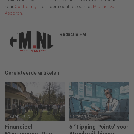
naar
Controlling.nl
of neem contact op met
Michael van
Asperen
.
Redactie FM
Gerelateerde artikelen
16 april 2026
18 februari 2025
Financieel
5 ‘Tipping Points’ voor
Management Dag
AI-gebruik binnen