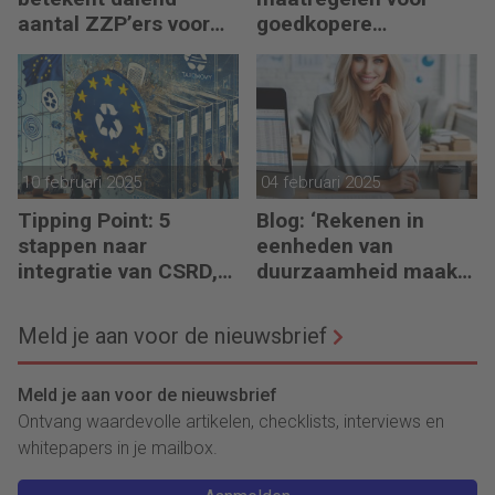
aantal ZZP’ers voor
goedkopere
financiële planning?
financiering (om te
verduurzamen)
10 februari 2025
04 februari 2025
Tipping Point: 5
Blog: ‘Rekenen in
stappen naar
eenheden van
integratie van CSRD,
duurzaamheid maakt
CSDDD en Taxonomie
het verschil’
Meld je aan voor de nieuwsbrief
Meld je aan voor de nieuwsbrief
Ontvang waardevolle artikelen, checklists, interviews en
whitepapers in je mailbox.