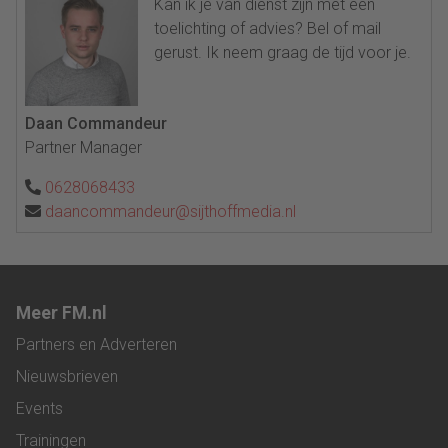
Kan ik je van dienst zijn met een
toelichting of advies? Bel of mail
gerust. Ik neem graag de tijd voor je.
Daan Commandeur
Partner Manager
0628068433
daancommandeur@sijthoffmedia.nl
Meer FM.nl
Partners en Adverteren
Nieuwsbrieven
Events
Trainingen