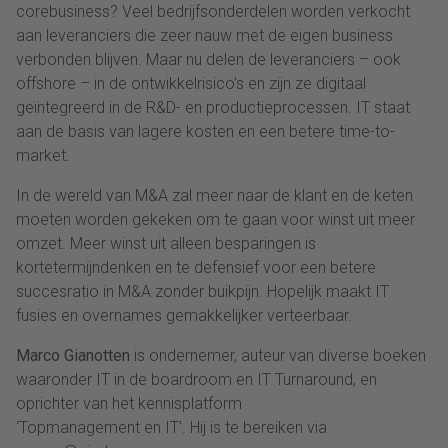
corebusiness? Veel bedrijfsonderdelen worden verkocht
aan leveranciers die zeer nauw met de eigen business
verbonden blijven. Maar nu delen de leveranciers – ook
offshore – in de ontwikkelrisico’s en zijn ze digitaal
geïntegreerd in de R&D- en productieprocessen. IT staat
aan de basis van lagere kosten en een betere time-to-
market.
In de wereld van M&A zal meer naar de klant en de keten
moeten worden gekeken om te gaan voor winst uit meer
omzet. Meer winst uit alleen besparingen is
kortetermijndenken en te defensief voor een betere
succesratio in M&A zonder buikpijn. Hopelijk maakt IT
fusies en overnames gemakkelijker verteerbaar.
Marco Gianotten
is ondernemer, auteur van diverse boeken
waaronder IT in de boardroom en IT Turnaround, en
oprichter van het kennisplatform
‘Topmanagement en IT’. Hij is te bereiken via