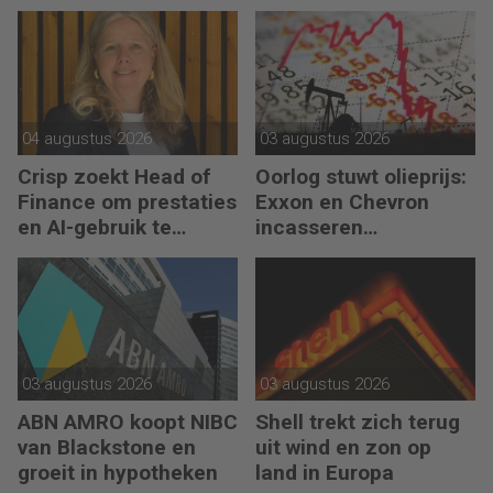
kunt geven aan jezelf’
04 augustus 2026
03 augustus 2026
Crisp zoekt Head of
Oorlog stuwt olieprijs:
Finance om prestaties
Exxon en Chevron
en AI-gebruik te
incasseren
versnellen
miljardenwinsten
03 augustus 2026
03 augustus 2026
ABN AMRO koopt NIBC
Shell trekt zich terug
van Blackstone en
uit wind en zon op
groeit in hypotheken
land in Europa