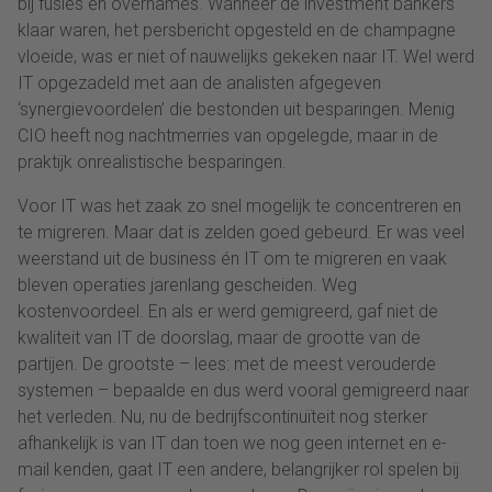
bij fusies en overnames. Wanneer de investment bankers
klaar waren, het persbericht opgesteld en de champagne
vloeide, was er niet of nauwelijks gekeken naar IT. Wel werd
IT opgezadeld met aan de analisten afgegeven
‘synergievoordelen’ die bestonden uit besparingen. Menig
CIO heeft nog nachtmerries van opgelegde, maar in de
praktijk onrealistische besparingen.
Voor IT was het zaak zo snel mogelijk te concentreren en
te migreren. Maar dat is zelden goed gebeurd. Er was veel
weerstand uit de business én IT om te migreren en vaak
bleven operaties jarenlang gescheiden. Weg
kostenvoordeel. En als er werd gemigreerd, gaf niet de
kwaliteit van IT de doorslag, maar de grootte van de
partijen. De grootste – lees: met de meest verouderde
systemen – bepaalde en dus werd vooral gemigreerd naar
het verleden. Nu, nu de bedrijfscontinuïteit nog sterker
afhankelijk is van IT dan toen we nog geen internet en e-
mail kenden, gaat IT een andere, belangrijker rol spelen bij