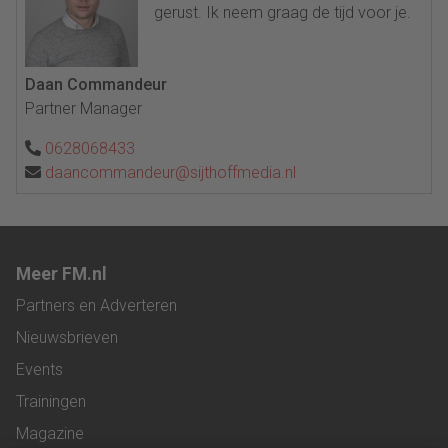
gerust. Ik neem graag de tijd voor je.
Daan Commandeur
Partner Manager
0628068433
daancommandeur@sijthoffmedia.nl
Meer FM.nl
Partners en Adverteren
Nieuwsbrieven
Events
Trainingen
Magazine