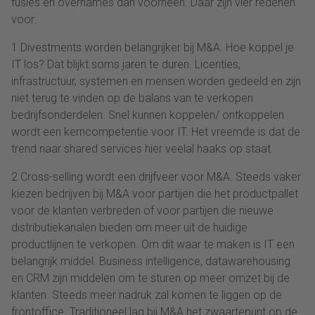
fusies en overnames dan voorheen. Daar zijn vier redenen
voor:
1 Divestments worden belangrijker bij M&A. Hoe koppel je
IT los? Dat blijkt soms jaren te duren. Licenties,
infrastructuur, systemen en mensen worden gedeeld en zijn
niet terug te vinden op de balans van te verkopen
bedrijfsonderdelen. Snel kunnen koppelen/ ontkoppelen
wordt een kerncompetentie voor IT. Het vreemde is dat de
trend naar shared services hier veelal haaks op staat.
2 Cross-selling wordt een drijfveer voor M&A. Steeds vaker
kiezen bedrijven bij M&A voor partijen die het productpallet
voor de klanten verbreden of voor partijen die nieuwe
distributiekanalen bieden om meer uit de huidige
productlijnen te verkopen. Om dit waar te maken is IT een
belangrijk middel. Business intelligence, datawarehousing
en CRM zijn middelen om te sturen op meer omzet bij de
klanten. Steeds meer nadruk zal komen te liggen op de
frontoffice. Traditioneel lag bij M&A het zwaartepunt op de