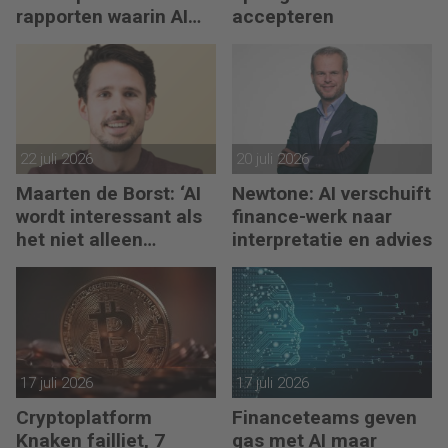
rapporten waarin AI
accepteren
erop los liegt
22 juli 2026
20 juli 2026
Maarten de Borst: ‘AI
Newtone: AI verschuift
wordt interessant als
finance-werk naar
het niet alleen
interpretatie en advies
meedenkt, maar ook
bouwt’
17 juli 2026
17 juli 2026
Cryptoplatform
Financeteams geven
Knaken failliet, 7
gas met AI maar