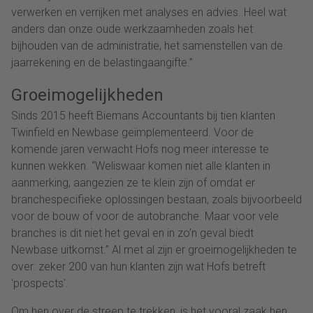
verwerken en verrijken met analyses en advies. Heel wat
anders dan onze oude werkzaamheden zoals het
bijhouden van de administratie, het samenstellen van de
jaarrekening en de belastingaangifte.”
Groeimogelijkheden
Sinds 2015 heeft Biemans Accountants bij tien klanten
Twinfield en Newbase geïmplementeerd. Voor de
komende jaren verwacht Hofs nog meer interesse te
kunnen wekken. “Weliswaar komen niet alle klanten in
aanmerking, aangezien ze te klein zijn of omdat er
branchespecifieke oplossingen bestaan, zoals bijvoorbeeld
voor de bouw of voor de autobranche. Maar voor vele
branches is dit niet het geval en in zo’n geval biedt
Newbase uitkomst.” Al met al zijn er groeimogelijkheden te
over: zeker 200 van hun klanten zijn wat Hofs betreft
'prospects'.
Om hen over de streep te trekken, is het vooral zaak hen