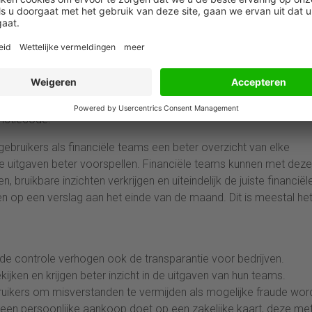
at nieuwe uitgaven kunnen worden verwerkt. Met een slimme
lokkeren en een nieuwe aanvragen in luttele seconden. Dit voor
f gestolen is.
den. Gebruikers kunnen een foto van hun factuur maken en deze
are. AI-software, zoals die van Yokoy, herkent de tekst op de
juiste categorie. Zo wordt de factuur automatisch gekoppeld aan d
unctiecode.
ebruikers als financiële teams een beter overzicht van elke
ge uitgaven beter voorspellen. Financiële teams kunnen met deze
bruikbare inzichten verkrijgen en uiteindelijk de juiste financiël
n op een verslag aan het einde van de maand. Dit is meestal he
de controle verhogen ook de transparantie voor bedrijven.
ken en krijgen beter inzicht in de uitgaven van hun teams.
ruikers om misverstanden te vermijden als mogelijke fraude wor
 een persoonlijke aankoop doet op een zakelijke kaart, deze me