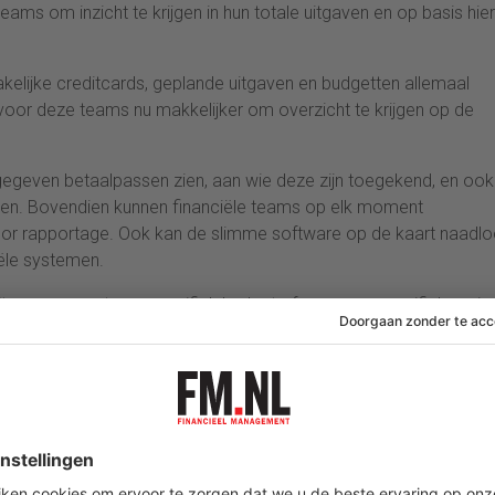
eams om inzicht te krijgen in hun totale uitgaven en op basis hie
akelijke creditcards, geplande uitgaven en budgetten allemaal
 voor deze teams nu makkelijker om overzicht te krijgen op de
itgegeven betaalpassen zien, aan wie deze zijn toegekend, en ook
en. Bovendien kunnen financiële teams op elk moment
or rapportage. Ook kan de slimme software op de kaart naadl
ële systemen.
tgegeven met een specifiek budget of voor een specifiek projec
nemers in marketing, events of sales aangezien zij vaak direct
 kaarten kunnen tegenwoordig ook virtueel zijn, waardoor de
lt.
nze pinpas of creditcard kwijtraakten, of dat nu een persoonl
ngdurig en vervelend proces om de betaalpas te laten blokkeren, 