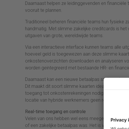
Daarnaast helpen ze leidinggevenden en financiële t
vooruit te plannen.
Traditioneel beheren financiële teams hun fysieke z
handmatig. Met slimme zakelijke creditcards is het
uitgaven van grote, wereldwijde teams.
Via een interactieve interface kunnen teams alle u
hoeveel geld is toegewezen aan deze slimme kaart
onkostenoverzichten downloaden en analyseren vo
worden geïntegreerd met bestaande HR- en financi
Daarnaast kan een nieuwe betaalpas snel worden ui
Dit maakt dit soort slimme kaarten ideaal voor werk
toegang tot onkostenrekeningen nodig hebben. Deze
locatie van hybride werknemers geen rol meer spee
Real-time toegang en controle
Velen van ons hebben wel eens meegemaakt dat we o
of een zakelijke betaalpas was. Het is vaak een la