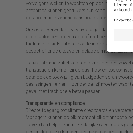
vervolgens weken te wachten op een nieuwe voord
betaalpas kunnen gebruikers hun kaart bevriezen, b
ook potentiële veiligheidsrisico’s als een pas kwijt o
Onkosten verwerken is eenvoudiger dan ooit gewor
direct uploaden op een app of met behulp van softw
factuur en plaatst alle relevante informatie in de 
desbetreffende uitgave en gelabeld met de juiste f
Dankzij slimme zakelijke creditcards hebben zowel g
transactie en kunnen zij de cashflow en toekomsti
data ook de toewijzing van budgetten verantwoorden, 
beslissingen nemen – zonder dat zij moeten wachte
geval met traditionele betaalpassen.
Transparantie en compliance
Directe toegang tot slimme creditcards en verbeter
Managers kunnen op elk moment elke transactie bekij
Bovendien helpen slimme zakelijke creditcards geb
gesignaleerd. Zo kan een gebruiker die per ongeluk