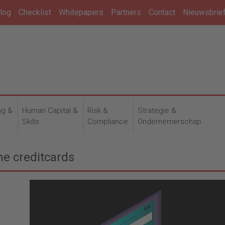
log
Checklist
Whitepapers
Partners
Contact
Nieuwsbrie
ng &
Human Capital &
Risk &
Strategie &
n
Skills
Compliance
Ondernemerschap
me creditcards