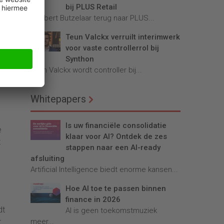
bij PLUS Retail
komt
Robbert Butzelaar terug naar PLUS...
Teun Valckx verruilt interimwerk
voor vaste controllerrol bij
Synthon
Teun Valckx wordt controller bij...
e
Whitepapers
Is uw financiële consolidatie
e
klaar voor AI? Ontdek de zes
t
stappen naar een AI-ready
afsluiting
Artificial Intelligence biedt enorme kansen...
Hoe AI toe te passen binnen
finance in 2026
dt
AI is geen toekomstmuziek
meer...
t