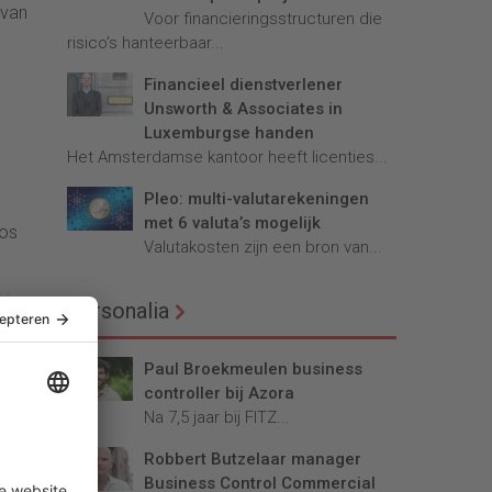
rvan
Voor financieringsstructuren die
risico’s hanteerbaar...
Financieel dienstverlener
Unsworth & Associates in
Luxemburgse handen
Het Amsterdamse kantoor heeft licenties...
Pleo: multi-valutarekeningen
met 6 valuta’s mogelijk
oos
Valutakosten zijn een bron van...
t.
Personalia
Paul Broekmeulen business
controller bij Azora
Na 7,5 jaar bij FITZ...
ijke
Robbert Butzelaar manager
en
Business Control Commercial