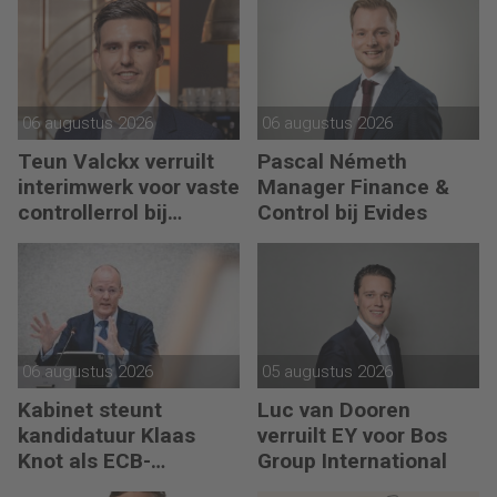
06 augustus 2026
06 augustus 2026
Teun Valckx verruilt
Pascal Németh
interimwerk voor vaste
Manager Finance &
controllerrol bij
Control bij Evides
Synthon
06 augustus 2026
05 augustus 2026
Kabinet steunt
Luc van Dooren
kandidatuur Klaas
verruilt EY voor Bos
Knot als ECB-
Group International
president