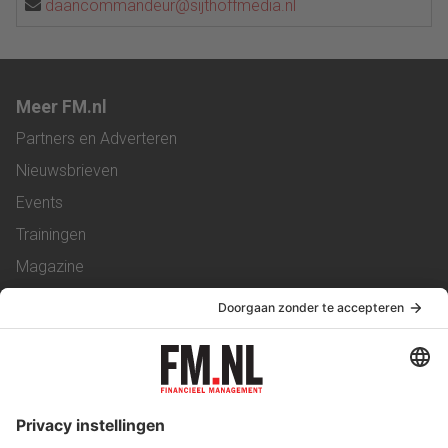
daancommandeur@sijthoffmedia.nl
Meer FM.nl
Partners en Adverteren
Nieuwsbrieven
Events
Trainingen
Magazine
Vacatures
Service & Contact
Contact
Over ons
Werken bij ons