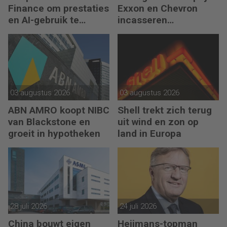
Finance om prestaties
Exxon en Chevron
en AI-gebruik te
incasseren
versnellen
miljardenwinsten
03 augustus 2026
03 augustus 2026
ABN AMRO koopt NIBC
Shell trekt zich terug
van Blackstone en
uit wind en zon op
groeit in hypotheken
land in Europa
28 juli 2026
24 juli 2026
China bouwt eigen
Heijmans-topman