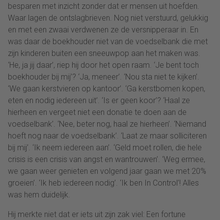
besparen met inzicht zonder dat er mensen uit hoefden.
Waar lagen de ontslagbrieven. Nog niet verstuurd, gelukkig
en met een zwaai verdwenen ze de versnipperaar in. En
was daar de boekhouder niet van de voedselbank die met
zijn kinderen buiten een sneeuwpop aan het maken was.
‘He, ja jij daar’, riep hij door het open raam. ‘Je bent toch
boekhouder bij mij’? ‘Ja, meneer’. ‘Nou sta niet te kijken’.
‘We gaan kerstvieren op kantoor’. ‘Ga kerstbomen kopen,
eten en nodig iedereen uit’. ‘Is er geen koor’? ‘Haal ze
hierheen en vergeet niet een donatie te doen aan de
voedselbank’. ‘Nee, beter nog, haal ze hierheen’. ‘Niemand
hoeft nog naar de voedselbank’. ‘Laat ze maar solliciteren
bij mij’. ‘Ik neem iedereen aan’. ‘Geld moet rollen, die hele
crisis is een crisis van angst en wantrouwen’. ‘Weg ermee,
we gaan weer genieten en volgend jaar gaan we met 20%
groeien’. ‘Ik heb iedereen nodig’. ‘Ik ben In Control’! Alles
was hem duidelijk.
Hij merkte niet dat er iets uit zijn zak viel: Een fortune