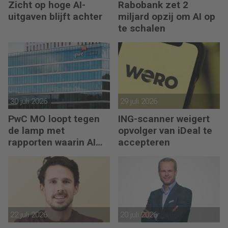
Zicht op hoge AI-
Rabobank zet 2
uitgaven blijft achter
miljard opzij om AI op
te schalen
30 juli 2026
29 juli 2026
PwC MO loopt tegen
ING-scanner weigert
de lamp met
opvolger van iDeal te
rapporten waarin AI
accepteren
erop los liegt
22 juli 2026
20 juli 2026