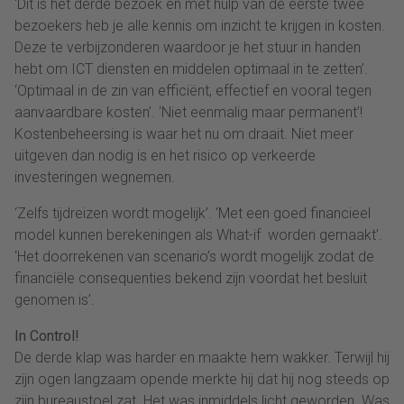
‘Dit is het derde bezoek en met hulp van de eerste twee
bezoekers heb je alle kennis om inzicht te krijgen in kosten.
Deze te verbijzonderen waardoor je het stuur in handen
hebt om ICT diensten en middelen optimaal in te zetten’.
‘Optimaal in de zin van efficiënt, effectief en vooral tegen
aanvaardbare kosten’. ‘Niet eenmalig maar permanent’!
Kostenbeheersing is waar het nu om draait. Niet meer
uitgeven dan nodig is en het risico op verkeerde
investeringen wegnemen.
‘Zelfs tijdreizen wordt mogelijk’. ‘Met een goed financieel
model kunnen berekeningen als What-if worden gemaakt’.
‘Het doorrekenen van scenario’s wordt mogelijk zodat de
financiële consequenties bekend zijn voordat het besluit
genomen is’.
In Control!
De derde klap was harder en maakte hem wakker. Terwijl hij
zijn ogen langzaam opende merkte hij dat hij nog steeds op
zijn bureaustoel zat. Het was inmiddels licht geworden. Was