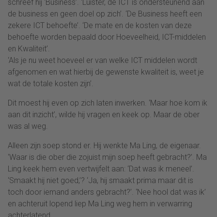
schreef hij ‘Business’. ‘Luister, de ICT is ondersteunend aan
de business en geen doel op zich’. ‘De Business heeft een
zekere ICT behoefte’. ‘De mate en de kosten van deze
behoefte worden bepaald door Hoeveelheid, ICT-middelen
en Kwaliteit’.
‘Als je nu weet hoeveel er van welke ICT middelen wordt
afgenomen en wat hierbij de gewenste kwaliteit is, weet je
wat de totale kosten zijn’.
Dit moest hij even op zich laten inwerken. ‘Maar hoe kom ik
aan dit inzicht’, wilde hij vragen en keek op. Maar de ober
was al weg.
Alleen zijn soep stond er. Hij wenkte Ma Ling, de eigenaar.
‘Waar is die ober die zojuist mijn soep heeft gebracht?’. Ma
Ling keek hem even vertwijfelt aan: ‘Dat was ik meneel’.
‘Smaakt hij niet goed,’? ‘Ja, hij smaakt prima maar dit is
toch door iemand anders gebracht?’. ‘Nee hool dat was ik’
en achteruit lopend liep Ma Ling weg hem in verwarring
achterlatend.