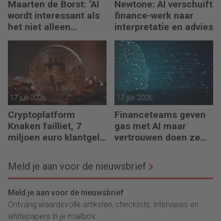
Maarten de Borst: ‘AI
Newtone: AI verschuift
wordt interessant als
finance-werk naar
het niet alleen
interpretatie en advies
meedenkt, maar ook
bouwt’
17 juli 2026
17 juli 2026
Cryptoplatform
Financeteams geven
Knaken failliet, 7
gas met AI maar
miljoen euro klantgeld
vertrouwen doen ze
ontbreekt
het niet
Meld je aan voor de nieuwsbrief
Meld je aan voor de nieuwsbrief
Ontvang waardevolle artikelen, checklists, interviews en
whitepapers in je mailbox.