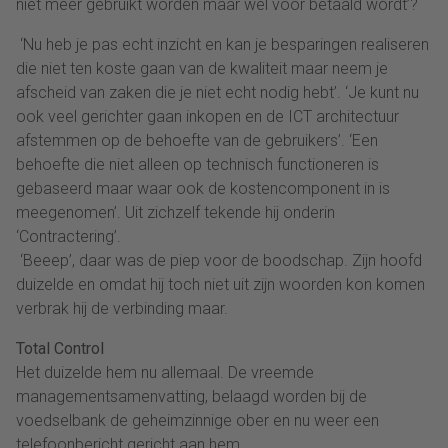
niet meer gebruikt worden maar wel voor betaald wordt’?
‘Nu heb je pas echt inzicht en kan je besparingen realiseren
die niet ten koste gaan van de kwaliteit maar neem je
afscheid van zaken die je niet echt nodig hebt’. ‘Je kunt nu
ook veel gerichter gaan inkopen en de ICT architectuur
afstemmen op de behoefte van de gebruikers’. ‘Een
behoefte die niet alleen op technisch functioneren is
gebaseerd maar waar ook de kostencomponent in is
meegenomen’. Uit zichzelf tekende hij onderin
‘Contractering’.
‘Beeep’, daar was de piep voor de boodschap. Zijn hoofd
duizelde en omdat hij toch niet uit zijn woorden kon komen
verbrak hij de verbinding maar.
Total Control
Het duizelde hem nu allemaal. De vreemde
managementsamenvatting, belaagd worden bij de
voedselbank de geheimzinnige ober en nu weer een
telefoonbericht gericht aan hem.