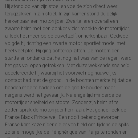
Hij stond op van zijn stoel en voelde zich direct weer
terugzakken in zijn stoel. In zijn kamer stond duidelijk
herkenbaar een motorrijder. Zwarte leren overall een
zwarte helm met een donker vizier maakte de motorrijder,
al leek het meer op de duivel zelf, onherkenbaar. Gedwee
volgde hij richting een zwarte motor, sportief model met
heel veel pk’s. Hij ging achterop zitten. De motorrijder
startte en ondanks dat het nog nat was van de regen, werd
het gas vol open getrokken. Met duizelwekkende snelheid
accelereerde hij waarbij het voorwiel nog nauwelijks
contact had met de grond. In de bochten merkte hij dat de
banden moeite hadden om de grip te houden maar
nergens werd het gevaarlijk. Na enige tijd minderde de
motorrijder snelheid en stopte. Zonder zijn helm af te
zetten sprak de motorrijder hem aan. Het geheel leek de
Franse Black Prince wel. Een nooit bekend geworden
Franse kamikaze rijder die er van hield om tijdens de spits
zo snel mogelijke de Périphérique van Parijs te ronden en