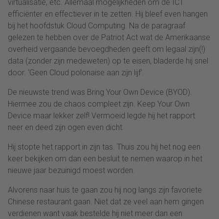
virtualisatie, etc. Allemaal mogelijkheden om de ICT
efficiënter en effectiever in te zetten. Hij bleef even hangen
bij het hoofdstuk Cloud Computing. Na de paragraaf
gelezen te hebben over de Patriot Act wat de Amerikaanse
overheid vergaande bevoegdheden geeft om legaal zijn(!)
data (zonder zijn medeweten) op te eisen, bladerde hij snel
door. ‘Geen Cloud polonaise aan zijn lijf’.
De nieuwste trend was Bring Your Own Device (BYOD).
Hiermee zou de chaos compleet zijn. Keep Your Own
Device maar lekker zelf! Vermoeid legde hij het rapport
neer en deed zijn ogen even dicht.
Hij stopte het rapport in zijn tas. Thuis zou hij het nog een
keer bekijken om dan een besluit te nemen waarop in het
nieuwe jaar bezuinigd moest worden.
Alvorens naar huis te gaan zou hij nog langs zijn favoriete
Chinese restaurant gaan. Niet dat ze veel aan hem gingen
verdienen want vaak bestelde hij niet meer dan een