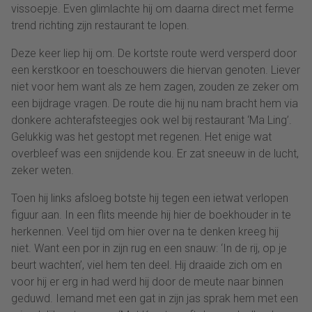
vissoepje. Even glimlachte hij om daarna direct met ferme
trend richting zijn restaurant te lopen.
Deze keer liep hij om. De kortste route werd versperd door
een kerstkoor en toeschouwers die hiervan genoten. Liever
niet voor hem want als ze hem zagen, zouden ze zeker om
een bijdrage vragen. De route die hij nu nam bracht hem via
donkere achterafsteegjes ook wel bij restaurant ‘Ma Ling’.
Gelukkig was het gestopt met regenen. Het enige wat
overbleef was een snijdende kou. Er zat sneeuw in de lucht,
zeker weten.
Toen hij links afsloeg botste hij tegen een ietwat verlopen
figuur aan. In een flits meende hij hier de boekhouder in te
herkennen. Veel tijd om hier over na te denken kreeg hij
niet. Want een por in zijn rug en een snauw: ‘In de rij, op je
beurt wachten’, viel hem ten deel. Hij draaide zich om en
voor hij er erg in had werd hij door de meute naar binnen
geduwd. Iemand met een gat in zijn jas sprak hem met een