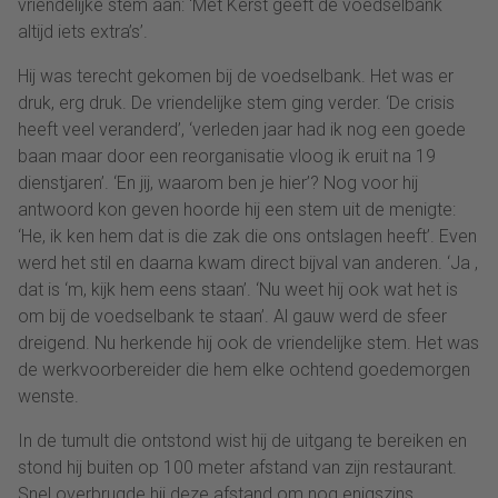
vriendelijke stem aan: ‘Met Kerst geeft de voedselbank
altijd iets extra’s’.
Hij was terecht gekomen bij de voedselbank. Het was er
druk, erg druk. De vriendelijke stem ging verder. ‘De crisis
heeft veel veranderd’, ‘verleden jaar had ik nog een goede
baan maar door een reorganisatie vloog ik eruit na 19
dienstjaren’. ‘En jij, waarom ben je hier’? Nog voor hij
antwoord kon geven hoorde hij een stem uit de menigte:
‘He, ik ken hem dat is die zak die ons ontslagen heeft’. Even
werd het stil en daarna kwam direct bijval van anderen. ‘Ja ,
dat is ‘m, kijk hem eens staan’. ‘Nu weet hij ook wat het is
om bij de voedselbank te staan’. Al gauw werd de sfeer
dreigend. Nu herkende hij ook de vriendelijke stem. Het was
de werkvoorbereider die hem elke ochtend goedemorgen
wenste.
In de tumult die ontstond wist hij de uitgang te bereiken en
stond hij buiten op 100 meter afstand van zijn restaurant.
Snel overbrugde hij deze afstand om nog enigszins