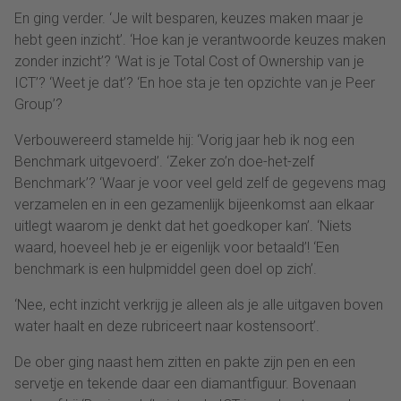
En ging verder. ‘Je wilt besparen, keuzes maken maar je
hebt geen inzicht’. ‘Hoe kan je verantwoorde keuzes maken
zonder inzicht’? ‘Wat is je Total Cost of Ownership van je
ICT’? ‘Weet je dat’? ‘En hoe sta je ten opzichte van je Peer
Group’?
Verbouwereerd stamelde hij: ‘Vorig jaar heb ik nog een
Benchmark uitgevoerd’. ‘Zeker zo’n doe-het-zelf
Benchmark’? ‘Waar je voor veel geld zelf de gegevens mag
verzamelen en in een gezamenlijk bijeenkomst aan elkaar
uitlegt waarom je denkt dat het goedkoper kan’. ‘Niets
waard, hoeveel heb je er eigenlijk voor betaald’! ‘Een
benchmark is een hulpmiddel geen doel op zich’.
‘Nee, echt inzicht verkrijg je alleen als je alle uitgaven boven
water haalt en deze rubriceert naar kostensoort’.
De ober ging naast hem zitten en pakte zijn pen en een
servetje en tekende daar een diamantfiguur. Bovenaan