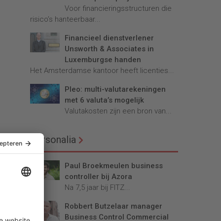
Voor financieringsstructuren die
risico’s hanteerbaar...
Financieel dienstverlener
Unsworth & Associates in
Luxemburgse handen
Het Amsterdamse kantoor heeft licenties...
Pleo: multi-valutarekeningen
met 6 valuta’s mogelijk
Valutakosten zijn een bron van...
Personalia
Paul Broekmeulen business
controller bij Azora
Na 7,5 jaar bij FITZ...
Robbert Butzelaar manager
Business Control Commercial