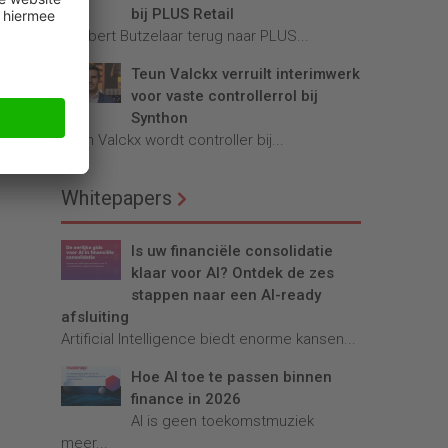
bij PLUS Retail
Robbert Butzelaar terug naar PLUS...
Teun Valckx verruilt interimwerk
voor vaste controllerrol bij
Synthon
Teun Valckx wordt controller bij...
Whitepapers
Is uw financiële consolidatie
klaar voor AI? Ontdek de zes
stappen naar een AI-ready
afsluiting
Artificial Intelligence biedt enorme kansen...
Hoe AI toe te passen binnen
finance in 2026
AI is geen toekomstmuziek
meer...