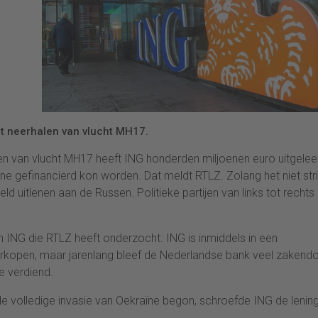
et neerhalen van vlucht MH17.
len van vlucht MH17 heeft ING honderden miljoenen euro uitgele
 gefinancierd kon worden. Dat meldt RTLZ. Zolang het niet stri
uitlenen aan de Russen. Politieke partijen van links tot rechts
an ING die RTLZ heeft onderzocht. ING is inmiddels in een
erkopen, maar jarenlang bleef de Nederlandse bank veel zakend
e verdiend.
de volledige invasie van Oekraïne begon, schroefde ING de lenin