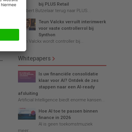
bij PLUS Retail
Robbert Butzelaar terug naar PLUS...
Teun Valckx verruilt interimwerk
voor vaste controllerrol bij
Synthon
Teun Valckx wordt controller bij...
e
Whitepapers
Is uw financiële consolidatie
klaar voor AI? Ontdek de zes
stappen naar een AI-ready
afsluiting
Artificial Intelligence biedt enorme kansen...
Hoe AI toe te passen binnen
finance in 2026
AI is geen toekomstmuziek
meer...