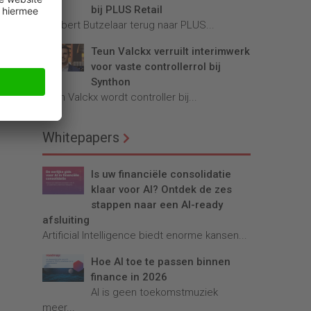
bij PLUS Retail
Robbert Butzelaar terug naar PLUS...
Teun Valckx verruilt interimwerk
voor vaste controllerrol bij
Synthon
Teun Valckx wordt controller bij...
Whitepapers
Is uw financiële consolidatie
klaar voor AI? Ontdek de zes
stappen naar een AI-ready
afsluiting
Artificial Intelligence biedt enorme kansen...
Hoe AI toe te passen binnen
finance in 2026
AI is geen toekomstmuziek
meer...