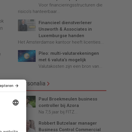
Voor financieringsstructuren die
risico’s hanteerbaar...
ok
Financieel dienstverlener
an
Unsworth & Associates in
Luxemburgse handen
Het Amsterdamse kantoor heeft licenties...
Pleo: multi-valutarekeningen
e
met 6 valuta’s mogelijk
Valutakosten zijn een bron van...
Personalia
Paul Broekmeulen business
controller bij Azora
Na 7,5 jaar bij FITZ...
Robbert Butzelaar manager
Business Control Commercial