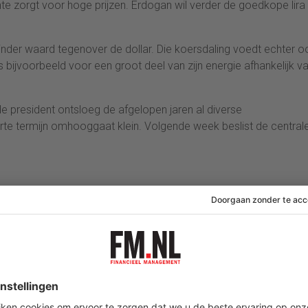
e zorgt voor hoge prijzen. Erdogan wil verder de goedkope lira
inder waard tegenover de dollar. Die koersdaling voedt echter o
 is bijvoorbeeld voor een groot deel van zijn energie afhankelijk v
e president ontsloeg de afgelopen jaren al diverse
rte termijn omhooggaat klein. Volgende week beslist de central