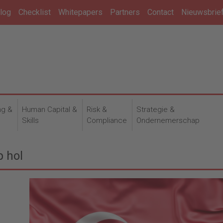
log
Checklist
Whitepapers
Partners
Contact
Nieuwsbrie
ng &
Human Capital &
Risk &
Strategie &
n
Skills
Compliance
Ondernemerschap
p hol