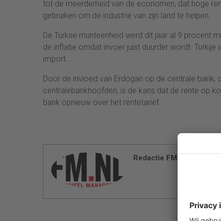
tot de meerderheid van de economen, dat hoge rent
gebruiken om de industrie van zijn land te helpen.
De Turkse munteenheid werd dit jaar al 9 procent m
de inflatie omdat invoer juist duurder wordt. Turkije
import.
Door de invloed van Erdogan op de centrale bank, d
centralebankhoofden, is de kans dat de rente op ko
bank opnieuw over het rentetarief.
Redactie FM